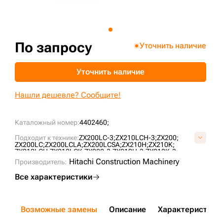
+7 (499) 394-50-93
По запросу
Уточнить наличие
Уточнить наличие
Нашли дешевле? Сообщите!
Каталожный номер:
4402460;
Подходит к технике:
ZX200LC-3;
ZX210LCH-3;
ZX200;
ZX200LC;
ZX200LCLA;
ZX200LCSA;
ZX210H;
ZX210K;
ZX210LCH;
ZX210LCK;
ZX200-3;
ZX210H-3;
ZX210K-3;
ZX210L-3;
ZX210L3-AP;
ZX210LCK-3;
ZX190W-3;
ZX210W;
Hitachi Construction Machinery
Производитель:
ZX180W;
ZX200E;
ZX225USRK;
Все характеристики
Возможные замены
Описание
Характеристики