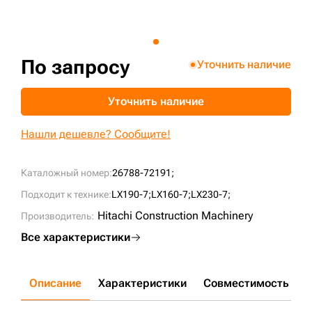
+7 (499) 394-50-93
По запросу
Уточнить наличие
Уточнить наличие
Нашли дешевле? Сообщите!
Каталожный номер:
26788-72191;
Подходит к технике:
LX190-7;
LX160-7;
LX230-7;
Hitachi Construction Machinery
Производитель:
Все характеристики
Описание
Характеристики
Совместимость
Д