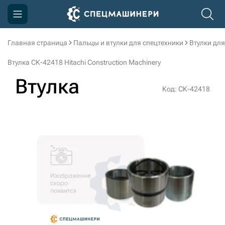
Главная страница
Пальцы и втулки для спецтехники
Втулки для
Компания
Втулка СК-42418 Hitachi Construction Machinery
Акции
Втулка
Код: СК-42418
Доставка и оплата
Информация
Контакты
3D тур по производству
3D тур по складам
sksale@skdst.ru