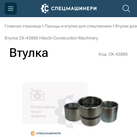
Главная страница
Пальцы и втулки для спецтехники
Втулки для
Компания
Втулка СК-43886 Hitachi Construction Machinery
Акции
Втулка
Код: СК-43886
Доставка и оплата
Информация
Контакты
3D тур по производству
3D тур по складам
sksale@skdst.ru