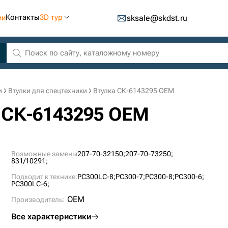
Контакты
3D тур
ии
sksale@skdst.ru
и
Втулки для спецтехники
Втулка СК-6143295 OEM
а СК-6143295 OEM
Возможные замены
207-70-32150;
207-70-73250;
831/10291;
Подходит к технике:
PC300LC-8;
PC300-7;
PC300-8;
PC300-6;
PC300LC-6;
OEM
Производитель:
Все характеристики