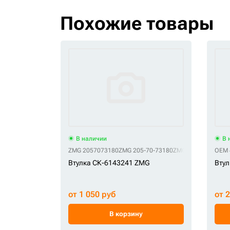
Похожие товары
В наличии
В 
ZMG 2057073180
ZMG 205-70-73180
ZMG 20Y-70-32361
OEM 
Втулка СК-6143241 ZMG
Втул
от 1 050 руб
от 
В корзину