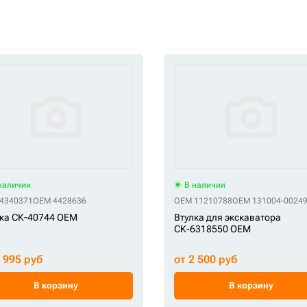
наличии
В наличии
4340371
ZMG 20Y-70-32371
OEM 4428636
ZMG 66N4-05000
ZMG YN12B02102P1
OEM 11210788
ZMG YN12B02404P1
OEM 131004-0024
ка СК-40744 OEM
Втулка для экскаватора
СК-6318550 OEM
2 995 руб
от 2 500 руб
В корзину
В корзину