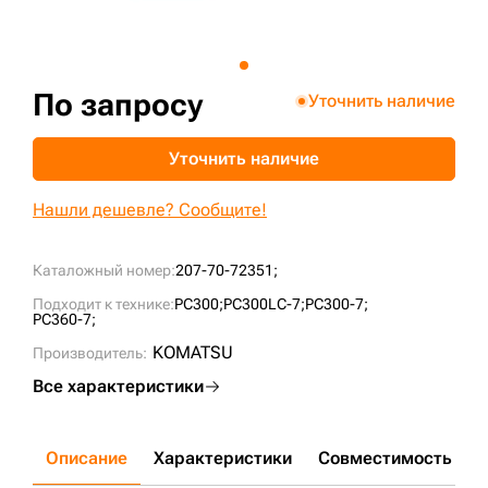
+7 (499) 394-50-93
По запросу
Уточнить наличие
Уточнить наличие
Нашли дешевле? Сообщите!
Каталожный номер:
207-70-72351;
Подходит к технике:
PC300;
PC300LC-7;
PC300-7;
PC360-7;
KOMATSU
Производитель:
Все характеристики
Описание
Характеристики
Совместимость
Д