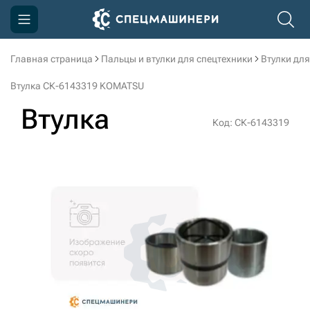
Главная страница
Пальцы и втулки для спецтехники
Втулки для
Компания
Втулка СК-6143319 KOMATSU
Акции
Втулка
Код: СК-6143319
Доставка и оплата
Информация
Контакты
3D тур по производству
3D тур по складам
sksale@skdst.ru