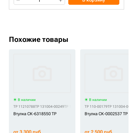
Похожие товары
В наличии
В наличии
TP 11210788
TP 131004-00249
TP 1413806
TP 141-3806
TP 110-00179
TP 14512697
TP 131004-00
TP 
Втулка СК-6318550 TP
Втулка СК-0002537 TP
от 3 300 руб
от 2 500 руб