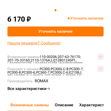
+7 (499) 394-50-93
6 170 ₽
Уточнить наличие
Уточнить наличие
Нашли дешевле? Сообщите!
Возможные замены
110-00206;
207-63-76170;
207-70-33160;
2110-1376A;
LQ12B01245P1;
LQ12B01355P1;
LQ12B01368P1;
YN12B01328P1;
YN12B01597P1;
YN12B02402P1;
Подходит к технике:
PC300;
PC300LC-8;
PC300-7;
PC300-8;
PC300-6;
PC360-7;
PC300LC-6;
E215BJ;
SOLAR300LC-V;
SK250-6ES;
SK200-6;
ZX280-5G;
SOLAR340LC-V;
SK200LC-6;
SK210LC;
SK235SR;
ROMAX
Производитель:
SOLAR500LC-V;
SOLAR290LC-V;
SOLAR470LC-V;
SOLAR450LC-V;
Все характеристики
Возможные замены
Описание
Характеристики