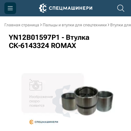
Главная страница
Пальцы и втулки для спецтехники
Втулки для
Компания
YN12B01597P1 - Втулка
Акции
СК-6143324 ROMAX
Доставка и оплата
Информация
Контакты
3D тур по производству
3D тур по складам
sksale@skdst.ru