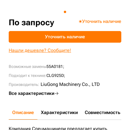
+7 (499) 394-50-93
По запросу
Уточнить наличие
Уточнить наличие
Нашли дешевле? Сообщите!
Возможные замены
55A0181;
Подходит к технике:
CLG925D;
LiuGong Machinery Cо., LTD
Производитель:
Все характеристики
Описание
Характеристики
Совместимость
Д
Компания Спецмашинери предлагает купить