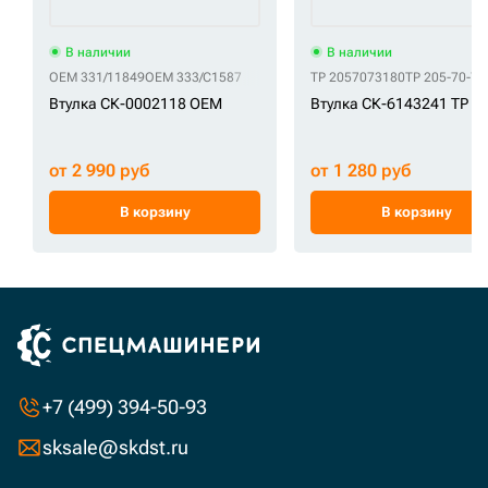
В наличии
В наличии
OEM 331/11849
OEM 333/C1587
TP 2057073180
TP 205-70-73
Втулка СК-0002118 OEM
Втулка СК-6143241 TP
от 2 990 руб
от 1 280 руб
В корзину
В корзину
+7 (499) 394-50-93
sksale@skdst.ru