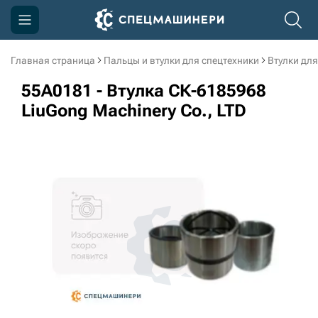
Главная страница
Пальцы и втулки для спецтехники
Втулки для
Компания
55A0181 - Втулка СК-6185968
Акции
LiuGong Machinery Cо., LTD
Доставка и оплата
Информация
Контакты
3D тур по производству
3D тур по складам
sksale@skdst.ru