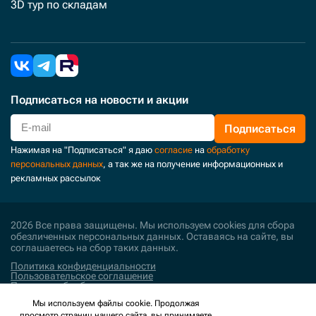
3D тур по складам
Подписаться
на новости и акции
Подписаться
Нажимая на "Подписаться" я даю
согласие
на
обработку
персональных данных
, а так же на получение информационных и
рекламных рассылок
2026 Все права защищены. Мы используем cookies для сбора
обезличенных персональных данных. Оставаясь на сайте, вы
соглашаетесь на сбор таких данных.
Политика конфиденциальности
Пользовательское соглашение
Политика обработки персональных данных
Мы используем файлы cookie. Продолжая
Поддержка и развитие
просмотр страниц нашего сайта, вы принимаете