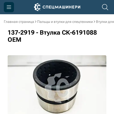
Главная страница
Пальцы и втулки для спецтехники
Втулки для
Компания
137-2919 - Втулка СК-6191088
Акции
OEM
Доставка и оплата
Информация
Контакты
3D тур по производству
3D тур по складам
sksale@skdst.ru