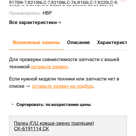
R170W-7;
R210NLC-7;
R210NLC-7A;
R160LC-7;
R220LC-9;
R180LC-7;
R160LC-9;
R220LC-9S;
R210W-9S;
R170W-7A;
R200W-7A;
R180LC-9;
R180W-9S;
HX220S;
HBP
Производитель:
Все характеристики
Возможные замены
Описание
Характеристики
Для проверки совместимости запчасти с вашей
техникой
оставьте заявку
.
Если нужной модели техники или запчасти нет в
списке —
оставьте заявку на подбор
.
Сортировать: по возрастанию цены
Палец (Г/Ц ковша-звено трапеции)
СК-6191114 СК