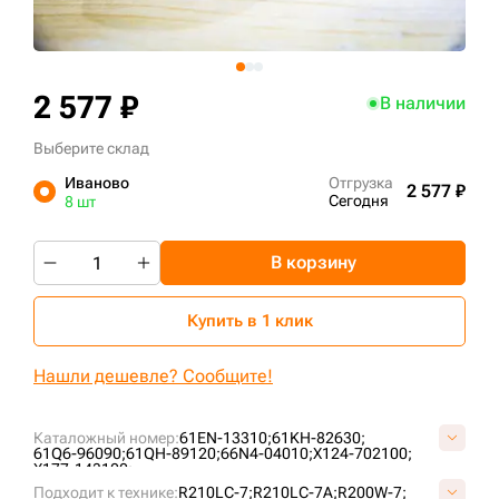
+7 (499) 394-50-93
2 577 ₽
В наличии
Выберите склад
Иваново
Отгрузка
2 577 ₽
Сегодня
8 шт
В корзину
Купить в 1 клик
Нашли дешевле? Сообщите!
Каталожный номер:
61EN-13310;
61KH-82630;
61Q6-96090;
61QH-89120;
66N4-04010;
X124-702100;
X177-143100;
Подходит к технике:
R210LC-7;
R210LC-7A;
R200W-7;