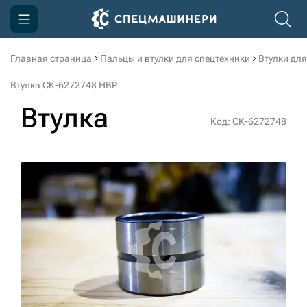
Главная страница
Пальцы и втулки для спецтехники
Втулки для
Компания
Втулка СК-6272748 HBP
Акции
Втулка
Код: СК-6272748
Доставка и оплата
Информация
Контакты
3D тур по производству
3D тур по складам
sksale@skdst.ru