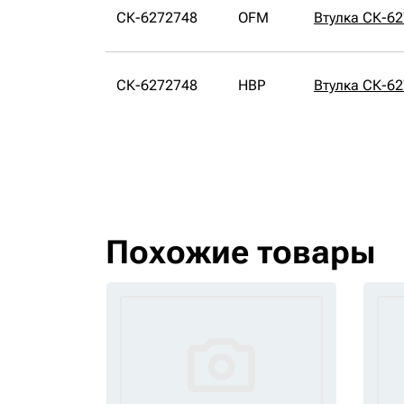
СК-6272748
OFM
Втулка СК-6
СК-6272748
HBP
Втулка СК-6
Похожие товары