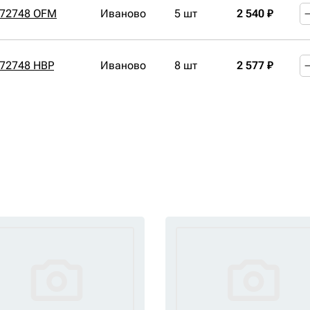
272748 OFM
Иваново
5 шт
2 540 ₽
272748 HBP
Иваново
8 шт
2 577 ₽