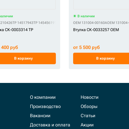
наличии
В наличии
0734
1210426
TP K1037850A
TP 14517943
TP 14545619
TP 31YC-11115
OEM 131004-00160A
TP 61KH-89130
TP 61Q6-04010
OEM 131004-
ка СК-0003314 TP
Втулка СК-0033257 OEM
3 400 руб
от 5 500 руб
В корзину
В корзину
О компании
Новости
Производство
Обзоры
Вакансии
Статьи
Доставка и оплата
Акции