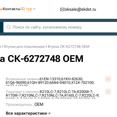
Контакты
3D тур
ии
sksale@skdst.ru
и
Втулки для спецтехники
Втулка СК-6272748 OEM
ка СК-6272748 OEM
Возможные замены
61EN-13310;
61KH-82630;
61Q6-96090;
61QH-89120;
66N4-04010;
X124-702100;
X177-143100;
Подходит к технике:
R210LC-7;
R210LC-7A;
R200W-7;
R170W-7;
R210NLC-7;
R210NLC-7A;
R160LC-7;
R220LC-9;
R180LC-7;
R160LC-9;
R220LC-9S;
R210W-9S;
R170W-7A;
R200W-7A;
R180LC-9;
R180W-9S;
HX220S;
OEM
Производитель:
Все характеристики