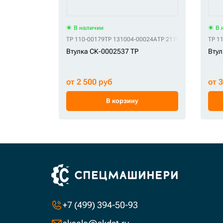
В наличии
В 
TP 110-00179
TP 131004-00024A
TP 2110-1318A
TP K100
TP 1
Втулка СК-0002537 TP
Втул
от 2 500 руб
от 
В корзину
+7 (499) 394-50-93