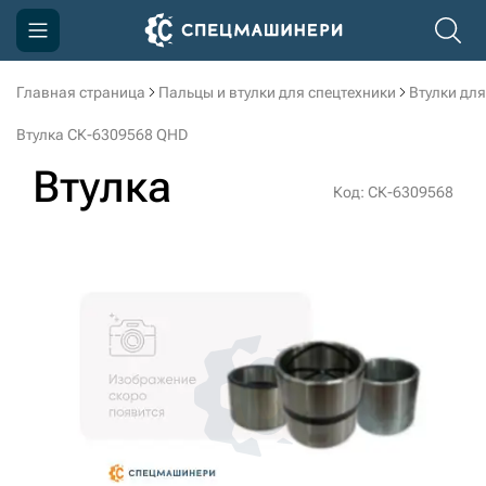
Главная страница
Пальцы и втулки для спецтехники
Втулки для
Компания
Втулка СК-6309568 QHD
Акции
Втулка
Код: СК-6309568
Доставка и оплата
Информация
Контакты
3D тур по производству
3D тур по складам
sksale@skdst.ru