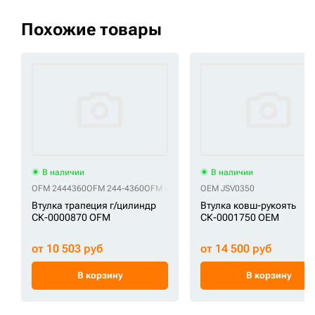
Похожие товары
В наличии
В наличии
OFM 2444360
OFM 244-4360
OFM 4893018
OFM 489-3018
OEM JSV0350
OFM 5269326
Втулка трапеция г/цилиндр
Втулка ковш-рукоять
СК-0000870 OFM
СК-0001750 OEM
от 10 503 руб
от 14 500 руб
В корзину
В корзину