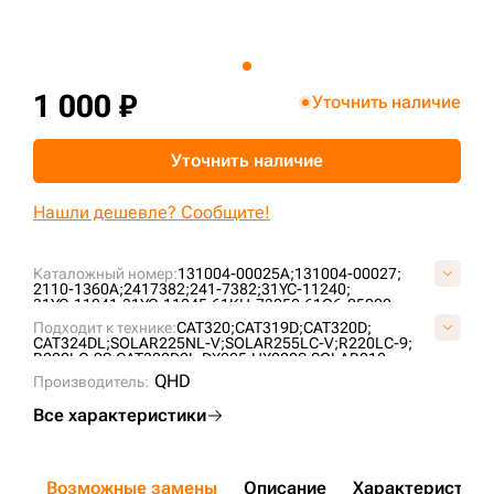
+7 (499) 394-50-93
1 000 ₽
Уточнить наличие
Уточнить наличие
Нашли дешевле? Сообщите!
Каталожный номер:
131004-00025A;
131004-00027;
2110-1360A;
2417382;
241-7382;
31YC-11240;
31YC-11241;
31YC-11245;
61KH-73050;
61Q6-05000;
61Q6-97050;
62E1-13400;
K1000735;
K1000737;
Подходит к технике:
CAT320;
CAT319D;
CAT320D;
K1037853A;
CAT324DL;
SOLAR225NL-V;
SOLAR255LC-V;
R220LC-9;
R220LC-9S;
CAT320D2L;
DX225;
HX220S;
SOLAR210;
DX255;
QHD
Производитель:
Все характеристики
Возможные замены
Описание
Характеристики