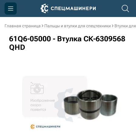
Главная страница
Пальцы и втулки для спецтехники
Втулки для
Компания
61Q6-05000 - Втулка СК-6309568
Акции
QHD
Доставка и оплата
Информация
Контакты
3D тур по производству
3D тур по складам
sksale@skdst.ru