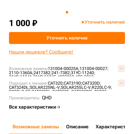
+7 (499) 394-50-93
1 000 ₽
Уточнить наличие
Уточнить наличие
Нашли дешевле? Сообщите!
Возможные замены
131004-00025A;
131004-00027;
2110-1360A;
2417382;
241-7382;
31YC-11240;
31YC-11241;
31YC-11245;
4893019;
489-3019;
61KH-73050;
61Q6-05000;
61Q6-97050;
62E1-13400;
Подходит к технике:
CAT320;
CAT319D;
CAT320D;
K1000735;
K1000737;
K1037853A;
CAT324DL;
SOLAR225NL-V;
SOLAR255LC-V;
R220LC-9;
R220LC-9S;
CAT320EL;
CAT320E ;
CAT320D2L;
DX225;
HX220S;
SOLAR210;
DX255;
QHD
Производитель:
Все характеристики
Возможные замены
Описание
Характеристики