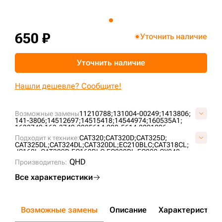
+7 (499) 394-50-93
650 ₽
Уточнить наличие
Уточнить наличие
Нашли дешевле? Сообщите!
Возможные замены
11210788;
131004-00249;
1413806;
141-3806;
14512697;
14515418;
14544974;
160535A1;
1633749;
163-3749;
2285614;
228-5614;
2291096;
229-1096;
2588502;
258-8502;
5147655;
514-7655;
Подходит к технике:
CAT320;
CAT320D;
CAT325D;
5269329;
526-9329;
7Y2395;
BU-4974;
CA5147655;
CAT325DL;
CAT324DL;
CAT320DL;
EC210BLC;
CAT318CL;
JLV0084;
JLV1810;
VOE14512697;
VOE14515418;
JS160L;
CAT329D;
EC160BLC;
EC220DL;
EC200;
CX240;
VOE14544974;
EC210NLC;
EC235C;
EC160C;
EC180C;
EC210B;
JS160;
QHD
Производитель:
Все характеристики
Возможные замены
Описание
Характеристики