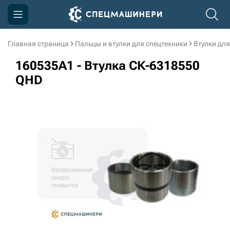
Главная страница
Пальцы и втулки для спецтехники
Втулки для
Компания
160535A1 - Втулка СК-6318550
Акции
QHD
Доставка и оплата
Информация
Контакты
3D тур по производству
3D тур по складам
sksale@skdst.ru