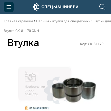
Главная страница
Пальцы и втулки для спецтехники
Втулки для
Компания
Втулка СК-81170 CNH
Акции
Втулка
Код: СК-81170
Доставка и оплата
Информация
Контакты
3D тур по производству
3D тур по складам
sksale@skdst.ru