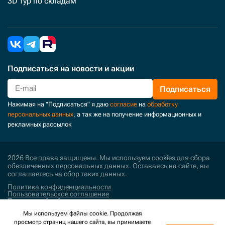
3D тур по складам
Подписаться
на новости и акции
Подписаться
Нажимая на "Подписаться" я даю
согласие
на
обработку
персональных данных
, а так же на получение информационных и
рекламных рассылок
2026 Все права защищены. Мы используем cookies для сбора
обезличенных персональных данных. Оставаясь на сайте, вы
соглашаетесь на сбор таких данных.
Политика конфиденциальности
Пользовательское соглашение
Политика обработки персональных данных
Мы используем файлы cookie. Продолжая
Поддержка и развитие
просмотр страниц нашего сайта, вы принимаете