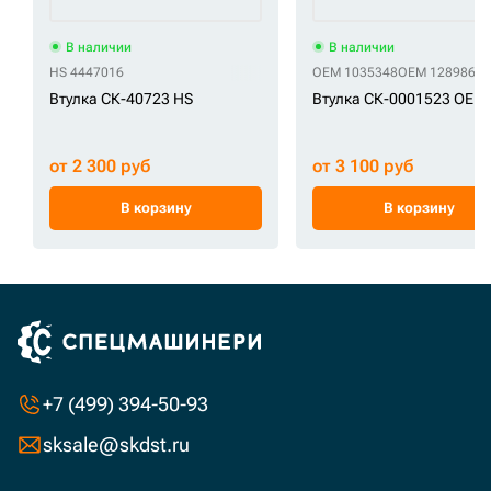
В наличии
В наличии
HS 4447016
OEM 1035348
OEM 1289864
Втулка СК-40723 HS
Втулка СК-0001523 OEM
от 2 300 руб
от 3 100 руб
В корзину
В корзину
+7 (499) 394-50-93
sksale@skdst.ru