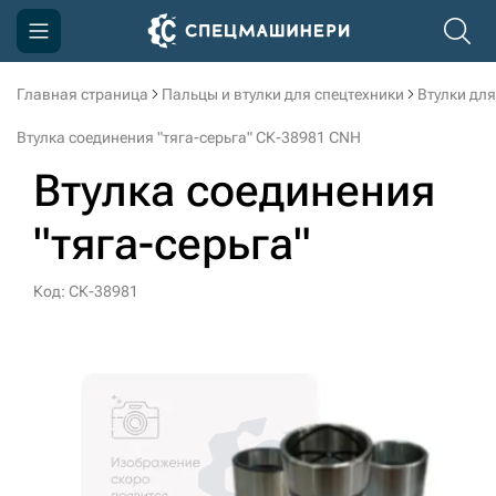
Главная страница
Пальцы и втулки для спецтехники
Втулки для
Компания
Втулка соединения "тяга-серьга" СК-38981 CNH
Акции
Втулка соединения
Доставка и оплата
"тяга-серьга"
Информация
Контакты
Код: СК-38981
3D тур по производству
3D тур по складам
sksale@skdst.ru