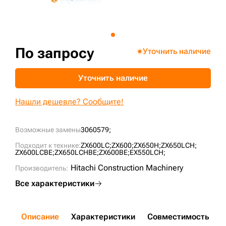
+7 (499) 394-50-93
По запросу
Уточнить наличие
Уточнить наличие
Нашли дешевле? Сообщите!
Возможные замены
3060579;
Подходит к технике:
ZX600LC;
ZX600;
ZX650H;
ZX650LCH;
ZX600LCBE;
ZX650LCHBE;
ZX600BE;
EX550LCH;
Hitachi Construction Machinery
Производитель:
Все характеристики
Описание
Характеристики
Совместимость
Д