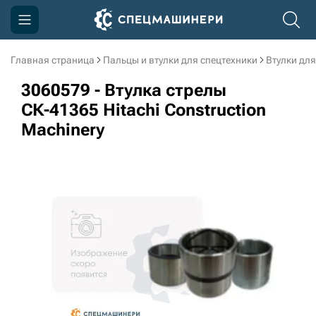
Главная страница
Пальцы и втулки для спецтехники
Втулки для
Компания
3060579 - Втулка стрелы
Акции
СК-41365 Hitachi Construction
Machinery
Доставка и оплата
Информация
Контакты
3D тур по производству
3D тур по складам
sksale@skdst.ru