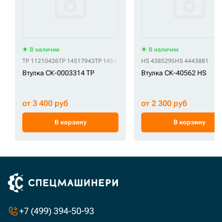
В наличии
В наличии
TP 11210426
TP 14517943
TP 14545619
TP 2417379
HS 4385295
TP 241-7379
HS 4443881
TP 31YC
Втулка СК-0003314 TP
Втулка СК-40562 HS
от 3 400 руб
от 2 300 руб
В корзину
В корзину
+7 (499) 394-50-93