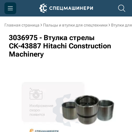
Главная страница
Пальцы и втулки для спецтехники
Втулки для
Компания
3036975 - Втулка стрелы
Акции
СК-43887 Hitachi Construction
Machinery
Доставка и оплата
Информация
Контакты
3D тур по производству
3D тур по складам
sksale@skdst.ru