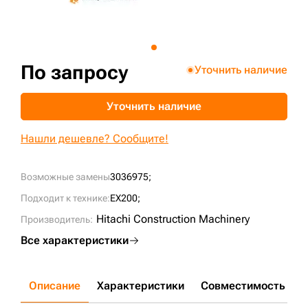
+7 (499) 394-50-93
По запросу
Уточнить наличие
Уточнить наличие
Нашли дешевле? Сообщите!
Возможные замены
3036975;
Подходит к технике:
EX200;
Hitachi Construction Machinery
Производитель:
Все характеристики
Описание
Характеристики
Совместимость
Д