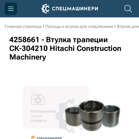
Главная страница
Пальцы и втулки для спецтехники
Втулки для
Компания
4258661 - Втулка трапеции
Акции
СК-304210 Hitachi Construction
Machinery
Доставка и оплата
Информация
Контакты
3D тур по производству
3D тур по складам
sksale@skdst.ru