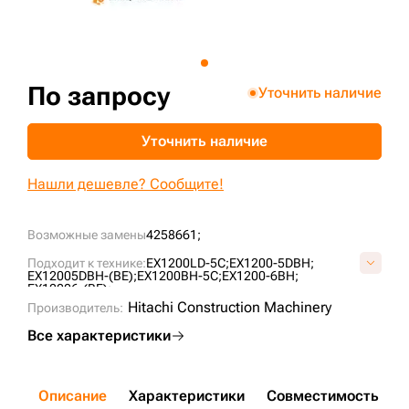
+7 (499) 394-50-93
По запросу
Уточнить наличие
Уточнить наличие
Нашли дешевле? Сообщите!
Возможные замены
4258661;
Подходит к технике:
EX1200LD-5C;
EX1200-5DBH;
EX12005DBH-(BE);
EX1200BH-5C;
EX1200-6BH;
EX12006-(BE);
Hitachi Construction Machinery
Производитель:
Все характеристики
Описание
Характеристики
Совместимость
Д