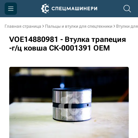
Главная страница
Пальцы и втулки для спецтехники
Втулки для
Компания
VOE14880981 - Втулка трапеция
Акции
-г/ц ковша СК-0001391 OEM
Доставка и оплата
Информация
Контакты
3D тур по производству
3D тур по складам
sksale@skdst.ru