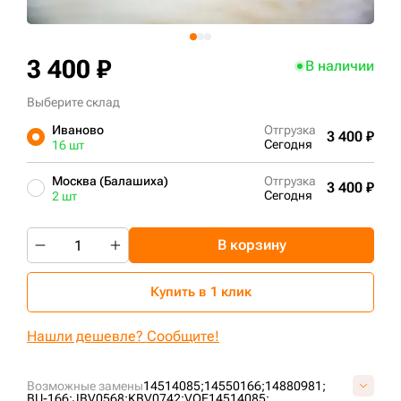
+7 (499) 394-50-93
3 400 ₽
В наличии
Выберите склад
Иваново
Отгрузка
3 400 ₽
Сегодня
16 шт
Москва (Балашиха)
Отгрузка
3 400 ₽
Сегодня
2 шт
В корзину
Купить в 1 клик
Нашли дешевле? Сообщите!
Возможные замены
14514085;
14550166;
14880981;
BU-166;
JBV0568;
KBV0742;
VOE14514085;