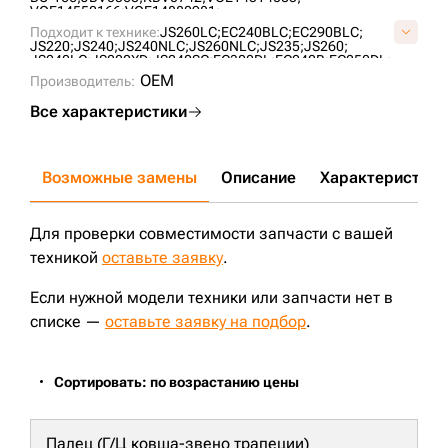
VOE14550166;
VOE14880981;
Подходит к технике:
JS260LC;
EC240BLC;
EC290BLC;
JS220;
JS240;
JS240NLC;
JS260NLC;
JS235;
JS260;
JS240LC;
JS220XD;
JS240SC;
EC300DL;
EC240B;
EC250DL;
EC240;
CX290;
EC290B;
OEM
Производитель:
Все характеристики
Возможные замены
Описание
Характеристики
Для проверки совместимости запчасти с вашей
техникой
оставьте заявку
.
Если нужной модели техники или запчасти нет в
списке —
оставьте заявку на подбор
.
Сортировать: по возрастанию цены
Палец (Г/Ц ковша-звено трапеции)