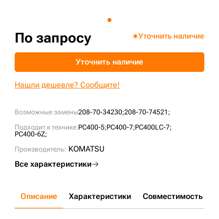
+7 (499) 394-50-93
По запросу
Уточнить наличие
Уточнить наличие
Нашли дешевле? Сообщите!
Возможные замены
208-70-34230;
208-70-74521;
Подходит к технике:
PC400-5;
PC400-7;
PC400LC-7;
PC400-6Z;
KOMATSU
Производитель:
Все характеристики
Описание
Характеристики
Совместимость
Д