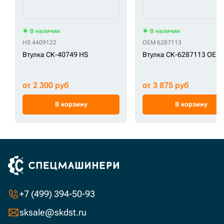
В наличии
В наличии
HS 4409122
OEM 6287113
Втулка СК-40749 HS
Втулка СК-6287113 OEM
от 2 300 руб
от 3 875 руб
В корзину
В корзину
+7 (499) 394-50-93
sksale@skdst.ru