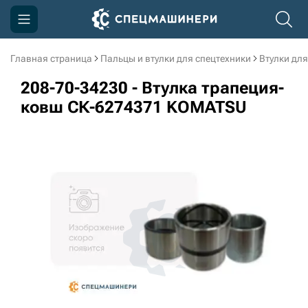
Главная страница
Пальцы и втулки для спецтехники
Втулки для
Компания
208-70-34230 - Втулка трапеция-
Акции
ковш СК-6274371 KOMATSU
Доставка и оплата
Информация
Контакты
3D тур по производству
3D тур по складам
sksale@skdst.ru