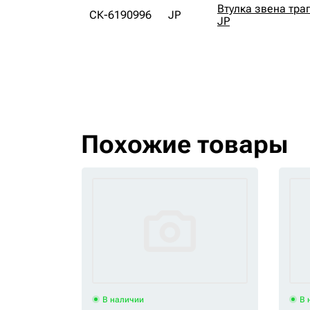
Втулка звена тра
СК-6190996
JP
JP
Похожие товары
В наличии
В 