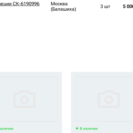
пеции СК-6190996
Москва
3 шт
5 00
(Балашиха)
наличии
В наличии