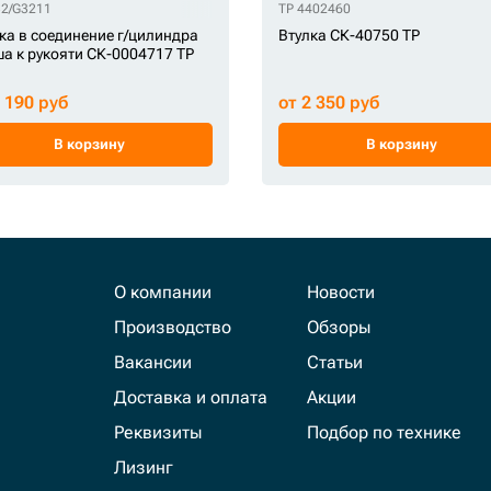
32/G3211
P 14512697
TP 14515418
TP 14544974
TP 160535A1
TP 4402460
TP 1633749
TP 163-3749
TP 2
ка в соединение г/цилиндра
Втулка СК-40750 TP
а к рукояти СК-0004717 TP
4 190 руб
от 2 350 руб
В корзину
В корзину
О компании
Новости
Производство
Обзоры
Вакансии
Статьи
Доставка и оплата
Акции
Реквизиты
Подбор по технике
Лизинг