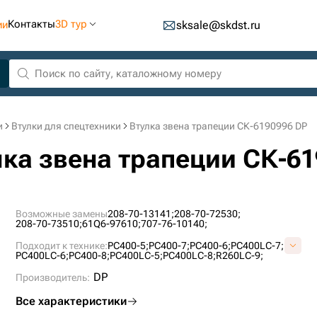
Контакты
3D тур
ии
sksale@skdst.ru
и
Втулки для спецтехники
Втулка звена трапеции СК-6190996 DP
улка звена трапеции СК-6
Возможные замены
208-70-13141;
208-70-72530;
208-70-73510;
61Q6-97610;
707-76-10140;
Подходит к технике:
PC400-5;
PC400-7;
PC400-6;
PC400LC-7;
PC400LC-6;
PC400-8;
PC400LC-5;
PC400LC-8;
R260LC-9;
DP
Производитель:
Все характеристики