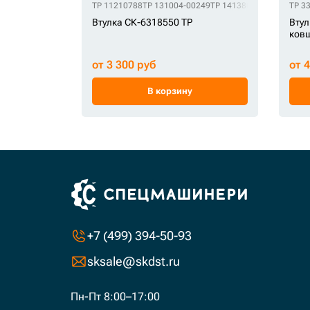
TP 11210788
TP 131004-00249
TP 1413806
TP 141-3806
TP 3
T
Втулка СК-6318550 TP
Втул
ковш
от 3 300 руб
от 
В корзину
+7 (499) 394-50-93
sksale@skdst.ru
Пн-Пт 8:00–17:00