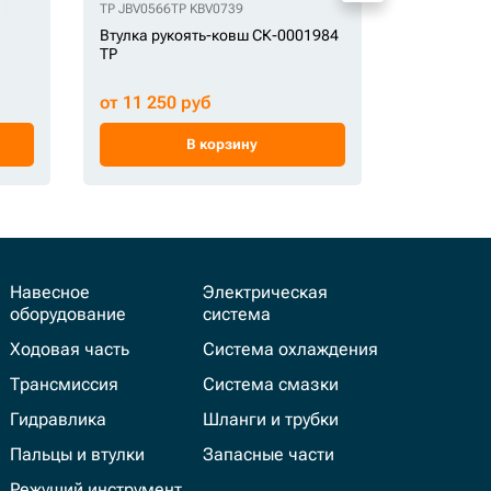
285614
TP 228-5614
TP JBV0566
TP 2291096
TP KBV0739
TP 229-1096
TP 2588502
TP 258-8502
OEM 31YC-1
TP 5147655
Втулка рукоять-ковш СК-0001984
Втулка СК
TP
от 11 250 руб
от 3 700 
В корзину
Навесное
Электрическая
оборудование
система
Ходовая часть
Система охлаждения
Трансмиссия
Система смазки
Гидравлика
Шланги и трубки
Пальцы и втулки
Запасные части
Режущий инструмент