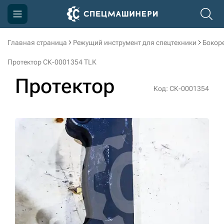
Главная страница
Режущий инструмент для спецтехники
Бокор
Компания
Протектор СК-0001354 TLK
Акции
Протектор
Код: СК-0001354
Доставка и оплата
Информация
Контакты
3D тур по производству
3D тур по складам
sksale@skdst.ru