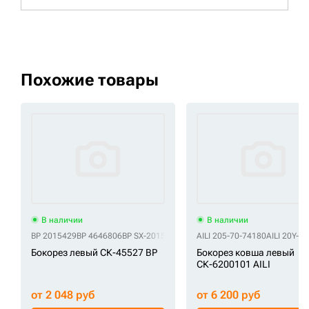
Похожие товары
В наличии
В наличии
BP 2015429
BP 4646806
BP SX-2015429
AILI 205-70-74180
AILI 20Y-7
Бокорез левый СК-45527 BP
Бокорез ковша левый
СК-6200101 AILI
от 2 048 руб
от 6 200 руб