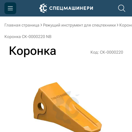
Главная страница
Режущий инструмент для спецтехники
Корон
Компания
Коронка СК-0000220 NB
Акции
Коронка
Код: СК-0000220
Доставка и оплата
Информация
Контакты
3D тур по производству
3D тур по складам
sksale@skdst.ru