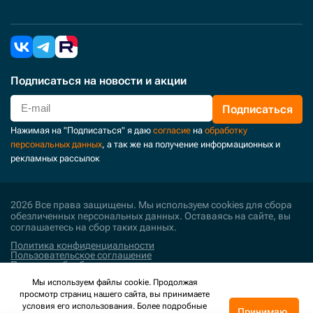
Подписаться
на новости и акции
Подписаться
Нажимая на "Подписаться" я даю
согласие
на
обработку
персональных данных
, а так же на получение информационных и
рекламных рассылок
2026 Все права защищены. Мы используем cookies для сбора
обезличенных персональных данных. Оставаясь на сайте, вы
соглашаетесь на сбор таких данных.
Политика конфиденциальности
Пользовательское соглашение
Политика обработки персональных данных
Мы используем файлы cookie. Продолжая
Поддержка и развитие
просмотр страниц нашего сайта, вы принимаете
условия его использования. Более подробные
Принимаю