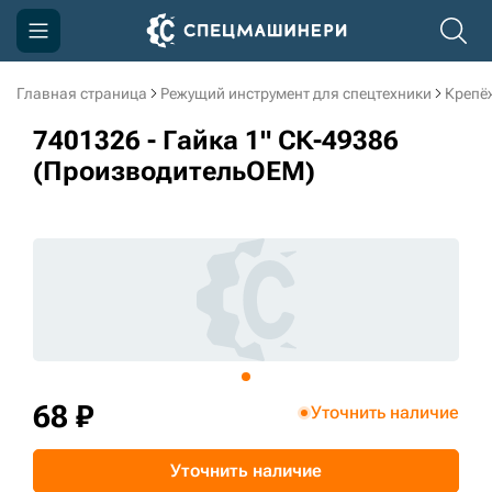
Главная страница
Режущий инструмент для спецтехники
Крепё
Компания
7401326 - Гайка 1" СК-49386
Акции
(ПроизводительOEM)
Доставка и оплата
Информация
Контакты
3D тур по производству
3D тур по складам
68 ₽
Уточнить наличие
sksale@skdst.ru
Уточнить наличие