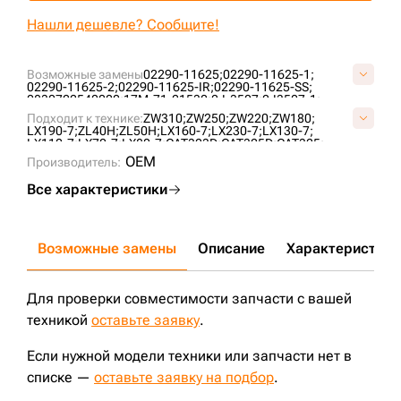
+7 (499) 394-50-93
Нашли дешевле? Сообщите!
Возможные замены
02290-11625;
02290-11625-1;
02290-11625-2;
02290-11625-IR;
02290-11625-SS;
0830722540000;
17M-71-21530;
2J-3507;
2J3507-1;
2J3507-2;
56600-54751;
56600-54751-DIS;
63D-16;
Подходит к технике:
ZW310;
ZW250;
ZW220;
ZW180;
70911032;
70911032-IR;
70929611;
7401326;
NP-100;
LX190-7;
ZL40H;
ZL50H;
LX160-7;
LX230-7;
LX130-7;
Y900HF00N0D;
Z1231;
LX110-7;
LX70-7;
LX80-7;
CAT323D;
CAT325D;
CAT325;
CAT325DL;
CAT325B;
CAT322B3NR;
CAT322BL5C;
OEM
Производитель:
CAT330B;
CAT330BL;
CAT330L6SK;
CAT330СL;
CAT345;
CAT345DL;
CAT345D;
CAT325DC;
CAT330DL;
CAT330D;
Все характеристики
D355A-3;
D355A-5;
D275A-5;
D275A-5D;
D155A-2;
D155A-3;
D155A-5;
D155AX-3;
D155AX-5;
PR764;
D9N;
FD30C;
SD42-3;
D8R;
PR754;
D275A-2;
D350;
PR752;
D8N;
CAT345BL;
CAT322BL;
CAT322CL;
CAT322B;
CAT322C;
CAT330;
CAT330C;
CAT330CL;
CAT330L;
CAT322;
CAT322L;
Возможные замены
Описание
Характеристики
CAT323DL;
CAT325BL;
CAT325CL;
CAT325L;
CAT325C;
CAT345B;
CAT325BLN;
CAT345CL;
CAT345C;
ZW100;
D155A;
D155;
D275A;
D275;
Для проверки совместимости запчасти с вашей
техникой
оставьте заявку
.
Если нужной модели техники или запчасти нет в
списке —
оставьте заявку на подбор
.