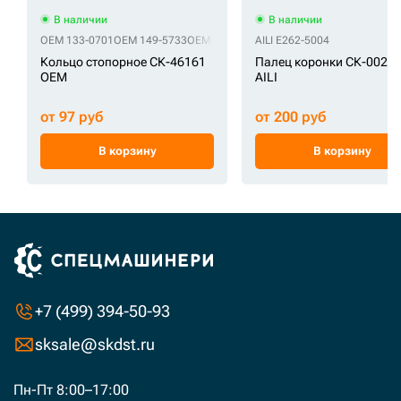
В наличии
В наличии
OEM 133-0701
OEM 149-5733
OEM 3G-9609
OEM 3G9611
AILI E262-5004
OEM 3G-9611
OE
Кольцо стопорное СК-46161
Палец коронки СК-0023
OEM
AILI
от 97 руб
от 200 руб
В корзину
В корзину
+7 (499) 394-50-93
sksale@skdst.ru
Пн-Пт 8:00–17:00