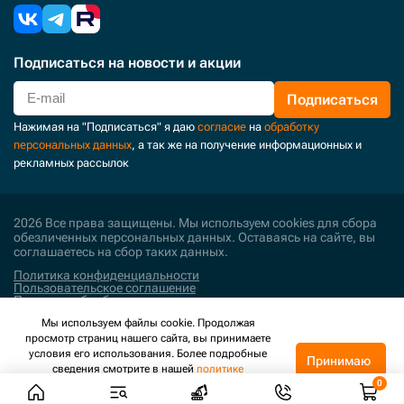
Подписаться
на новости и акции
Подписаться
Нажимая на "Подписаться" я даю
согласие
на
обработку
персональных данных
, а так же на получение информационных и
рекламных рассылок
2026 Все права защищены. Мы используем cookies для сбора
обезличенных персональных данных. Оставаясь на сайте, вы
соглашаетесь на сбор таких данных.
Политика конфиденциальности
Пользовательское соглашение
Политика обработки персональных данных
Мы используем файлы cookie. Продолжая
Поддержка и развитие
просмотр страниц нашего сайта, вы принимаете
условия его использования. Более подробные
Принимаю
сведения смотрите в нашей
политике
конфиденциальности
.