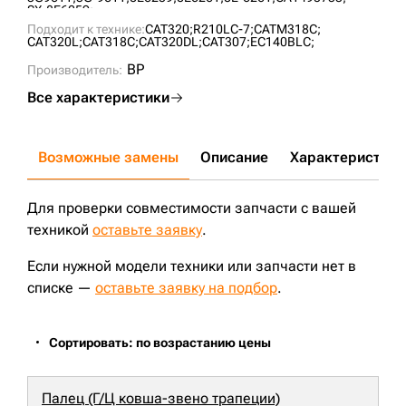
SX-8E6259;
Подходит к технике:
CAT320;
R210LC-7;
CATM318C;
CAT320L;
CAT318C;
CAT320DL;
CAT307;
EC140BLC;
BP
Производитель:
Все характеристики
Возможные замены
Описание
Характеристики
Для проверки совместимости запчасти с вашей
техникой
оставьте заявку
.
Если нужной модели техники или запчасти нет в
списке —
оставьте заявку на подбор
.
Сортировать: по возрастанию цены
Палец (Г/Ц ковша-звено трапеции)