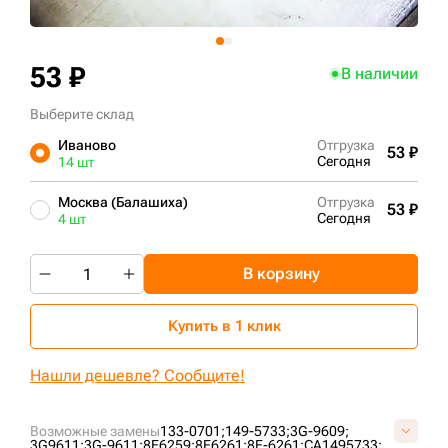
+7 (499) 394-50-93
53 ₽
В наличии
Выберите склад
Иваново
Отгрузка
53 ₽
Сегодня
14 шт
Москва (Балашиха)
Отгрузка
53 ₽
Сегодня
4 шт
В корзину
Купить в 1 клик
Нашли дешевле? Сообщите!
Возможные замены
133-0701;
149-5733;
3G-9609;
3G9611;
3G-9611;
8E6259;
8E6261;
8E-6261;
CA1495733;