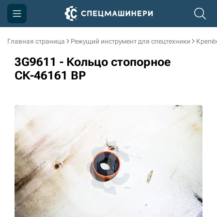
Главная страница
Режущий инструмент для спецтехники
Крепё
Компания
3G9611 - Кольцо стопорное
Акции
СК-46161 BP
Доставка и оплата
Информация
Контакты
3D тур по производству
3D тур по складам
sksale@skdst.ru