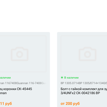
наличии
В наличии
nan 1167408
OEM 4506257
Guannan 116-7408
OEM 4506257-1
OEM 4506257-2
Guannan 2705-1021
BP 1305.0714
OEM 4506257-3
Guannan 7T3408
BP 1305/0714+1340/
OEM 4506257-4
Guannan 7T-
OE
ц коронки СК-45445
Болт с гайкой комплект для з
nnan
3/4UNFx2 СК-0042186 BP
311 руб
от 200 руб