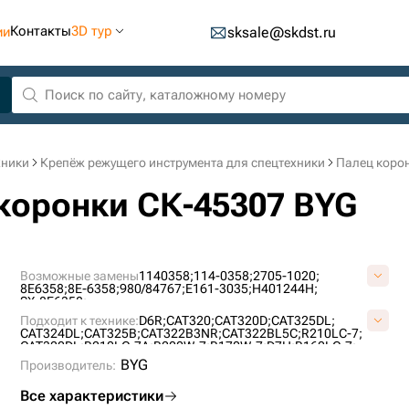
Контакты
3D тур
ии
sksale@skdst.ru
хники
Крепёж режущего инструмента для спецтехники
Палец коро
 коронки СК-45307 BYG
Возможные замены
1140358;
114-0358;
2705-1020;
8E6358;
8E-6358;
980/84767;
E161-3035;
H401244H;
SX-8E6358;
Подходит к технике:
D6R;
CAT320;
CAT320D;
CAT325DL;
CAT324DL;
CAT325B;
CAT322B3NR;
CAT322BL5C;
R210LC-7;
CAT320DL;
R210LC-7A;
R200W-7;
R170W-7;
D7H;
R160LC-7;
SOLAR225NL-V;
R170W-9S;
SOLAR255LC-V;
R160LC-9;
BYG
Производитель:
CAT329D;
R220LC-9S;
SOLAR170LC-V;
Все характеристики