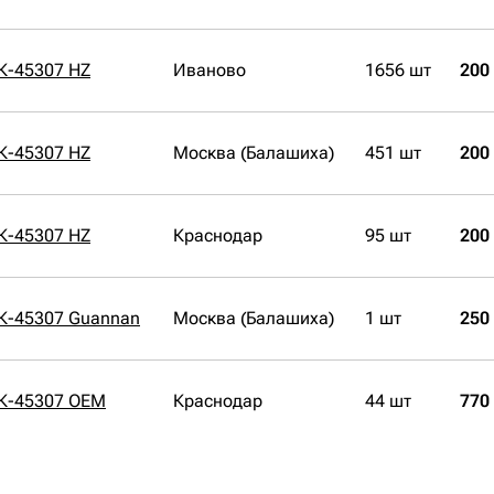
К-45307 HZ
Иваново
1656 шт
200
К-45307 HZ
Москва (Балашиха)
451 шт
200
К-45307 HZ
Краснодар
95 шт
200
К-45307 Guannan
Москва (Балашиха)
1 шт
250
СК-45307 OEM
Краснодар
44 шт
770