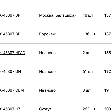
К-45307 BP
Москва (Балашиха)
40 шт
137
К-45307 BP
Воронеж
136 шт
137
К-45307 HPAD
Иваново
2 шт
155
К-45307 GN
Иваново
61 шт
172
СК-45307 OEM
Иваново
3 шт
191
К-45307 HZ
Сургут
262 шт
200