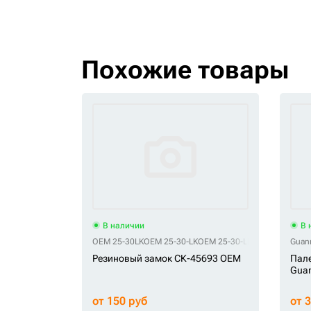
Похожие товары
В наличии
В 
OEM 25-30LK
OEM 25-30-LK
OEM 25-30-LKR
OEM 4480011
Guan
Резиновый замок СК-45693 OEM
Пале
Gua
от 150 руб
от 