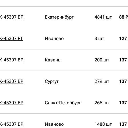
К-45307 BP
Екатеринбург
4841 шт
88 ₽
К-45307 RT
Иваново
3 шт
127
К-45307 BP
Казань
200 шт
137
К-45307 BP
Сургут
279 шт
137
К-45307 BP
Санкт-Петербург
266 шт
137
К-45307 BP
Иваново
1488 шт
137