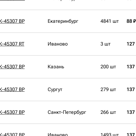
К-45307 BP
Екатеринбург
4841 шт
88 ₽
К-45307 RT
Иваново
3 шт
127
К-45307 BP
Казань
200 шт
137
К-45307 BP
Сургут
279 шт
137
К-45307 BP
Санкт-Петербург
266 шт
137
К-45307 BP
Иваново
1493 шт
137