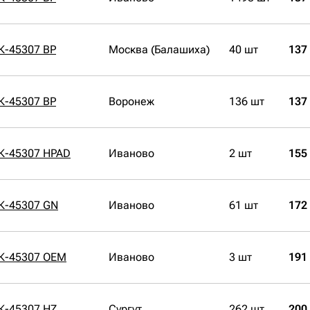
К-45307 BP
Москва (Балашиха)
40 шт
137
К-45307 BP
Воронеж
136 шт
137
К-45307 HPAD
Иваново
2 шт
155
К-45307 GN
Иваново
61 шт
172
СК-45307 OEM
Иваново
3 шт
191
К-45307 HZ
Сургут
262 шт
200