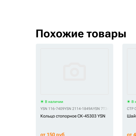
Похожие товары
В наличии
В 
YSN 116-7409
YSN 2114-1849A
YSN 7T3409
YSN 7T-3409
CTP 
Кольцо стопорное СК-45303 YSN
Шай
от 150 руб
от 