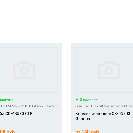
наличии
В наличии
01602-02268
YSN 8E8409
YSN 8E-8409
CTP 01643-22245-1
YSN J400
CTP 01643-22245-PP
YSN SX-8E8409
Guannan 116-7409
CTP 01643-22245-SS
Guannan 2114-
CTP 0
ба СК-48520 CTP
Кольцо стопорное СК-45303
Guannan
400 руб
от 140 руб