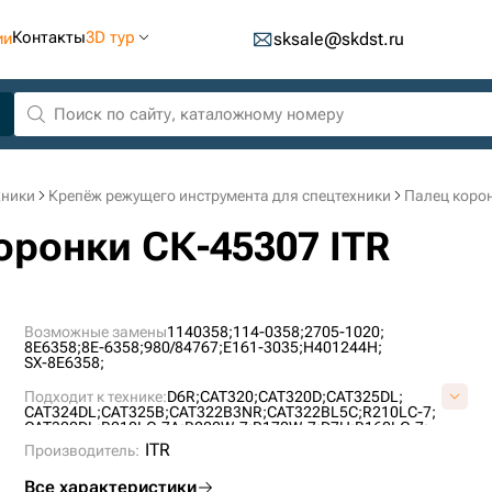
Контакты
3D тур
ии
sksale@skdst.ru
хники
Крепёж режущего инструмента для спецтехники
Палец корон
коронки СК-45307 ITR
Возможные замены
1140358;
114-0358;
2705-1020;
8E6358;
8E-6358;
980/84767;
E161-3035;
H401244H;
SX-8E6358;
Подходит к технике:
D6R;
CAT320;
CAT320D;
CAT325DL;
CAT324DL;
CAT325B;
CAT322B3NR;
CAT322BL5C;
R210LC-7;
CAT320DL;
R210LC-7A;
R200W-7;
R170W-7;
D7H;
R160LC-7;
SOLAR225NL-V;
R170W-9S;
SOLAR255LC-V;
R160LC-9;
ITR
Производитель:
CAT329D;
R220LC-9S;
SOLAR170LC-V;
Все характеристики