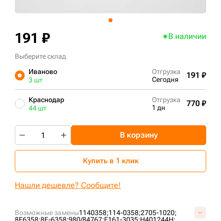
+7 (499) 394-50-93
191 ₽
В наличии
Выберите склад
Иваново
Отгрузка
191 ₽
Сегодня
3 шт
Краснодар
Отгрузка
770 ₽
1 дн
44 шт
В корзину
Купить в 1 клик
Нашли дешевле? Сообщите!
Возможные замены
1140358;
114-0358;
2705-1020;
8E6358;
8E-6358;
980/84767;
E161-3035;
H401244H;