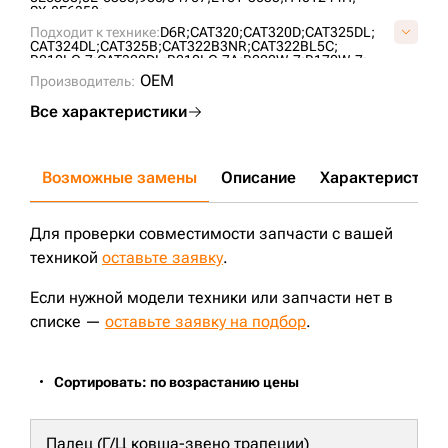
SX-8E6358;
Подходит к технике:
D6R;
CAT320;
CAT320D;
CAT325DL;
CAT324DL;
CAT325B;
CAT322B3NR;
CAT322BL5C;
R210LC-7;
CAT320DL;
R210LC-7A;
R200W-7;
R170W-7;
D7H;
R160LC-7;
SOLAR225NL-V;
R170W-9S;
OEM
Производитель:
SOLAR255LC-V;
R160LC-9;
CAT329D;
R220LC-9S;
SOLAR170LC-V;
Все характеристики
Возможные замены
Описание
Характеристики
Для проверки совместимости запчасти с вашей
техникой
оставьте заявку
.
Если нужной модели техники или запчасти нет в
списке —
оставьте заявку на подбор
.
Сортировать: по возрастанию цены
Палец (Г/Ц ковша-звено трапеции)