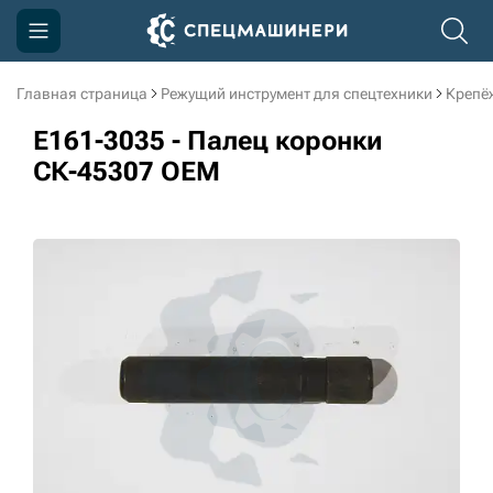
Главная страница
Режущий инструмент для спецтехники
Крепё
Компания
E161-3035 - Палец коронки
Акции
СК-45307 OEM
Доставка и оплата
Информация
Контакты
3D тур по производству
3D тур по складам
sksale@skdst.ru