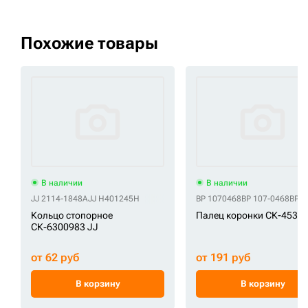
Похожие товары
В наличии
В наличии
JJ 2114-1848A
JJ H401245H
BP 1070468
BP 107-0468
BP 1
Кольцо стопорное
Палец коронки СК-45350
СК-6300983 JJ
от 62 руб
от 191 руб
В корзину
В корзину