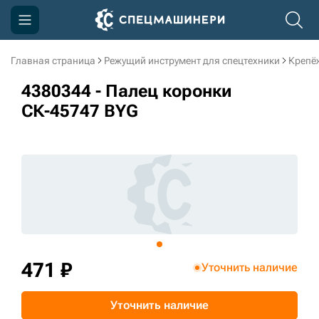
Главная страница
Режущий инструмент для спецтехники
Крепё
Компания
4380344 - Палец коронки
Акции
СК-45747 BYG
Доставка и оплата
Информация
Контакты
3D тур по производству
3D тур по складам
471 ₽
Уточнить наличие
sksale@skdst.ru
Уточнить наличие