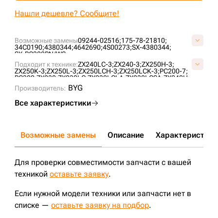
+7 (499) 394-50-93
Нашли дешевле? Сообщите!
Возможные замены
09244-02516;
175-78-21810;
34C0190;
4380344;
4642690;
4S00273;
SX-4380344;
SX-PC300PN/WS;
Подходит к технике:
ZX240LC-3;
ZX240-3;
ZX250H-3;
ZX250K-3;
ZX250L-3;
ZX250LCH-3;
ZX250LCK-3;
PC200-7;
PC300;
ZX230;
ZX230LC;
ZX230LCLA;
ZX230LCSA;
ZX240H;
ZX240LCH;
ZX240LCK;
PC300-5;
PC300LC-7;
PC300LC-8;
BYG
Производитель:
PC300-7;
PC300-8;
PC300-6;
PC350-6;
PC300-3;
PC300LC-6;
PC300LC-3;
PC300LC-5;
WA470-3;
WA420-3;
Все характеристики
CLG920D;
PC270-7;
PC220-6;
PC220-7;
PC220-5;
PC220-8;
PC220LC-3;
PC220LC-5;
PC220LC-6;
PC220LC-8;
PC250-6;
PC250LC-6;
PC220-3;
PC270-6;
PC270LC-6;
ZX240;
WA470;
PC300-2;
PC300LC-2;
Возможные замены
Описание
Характеристики
Для проверки совместимости запчасти с вашей
техникой
оставьте заявку
.
Если нужной модели техники или запчасти нет в
списке —
оставьте заявку на подбор
.