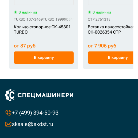
В наличии
В наличии
TURBO 107-3469
TURBO 1999905418
TURBO 61E7-04630
CTP 2761318
TURBO 61EH-11
Кольцо стопорное СК-45301
Вставка износостойкая
TURBO
СК-0026354 CTP
от 87 руб
от 7 906 руб
В корзину
В корзину
+7 (499) 394-50-93
sksale@skdst.ru