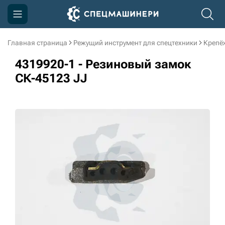
Главная страница
Режущий инструмент для спецтехники
Крепё
Компания
4319920-1 - Резиновый замок
Акции
СК-45123 JJ
Доставка и оплата
Информация
Контакты
3D тур по производству
3D тур по складам
sksale@skdst.ru