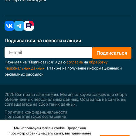
Подписаться
на новости и акции
Подписаться
Нажимая на "Подписаться" я даю
согласие
на
обработку
персональных данных
, а так же на получение информационных и
рекламных рассылок
2026 Все права защищены. Мы используем cookies для сбора
обезличенных персональных данных. Оставаясь на сайте, вы
соглашаетесь на сбор таких данных.
Политика конфиденциальности
Пользовательское соглашение
Политика обработки персональных данных
Мы используем файлы cookie. Продолжая
Поддержка и развитие
просмотр страниц нашего сайта, вы принимаете