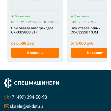
В наличии
В наличии
STR 19*203.2*1828.8
STR 5D9558ICE
SJM 175-71-22272
Нож отвала автогрейдера
Нож отвала левый
СК-0029833 STR
СК-6322207 SJM
от 6 500 руб
от 5 000 руб
В корзину
В корзину
+7 (499) 394-50-93
sksale@skdst.ru