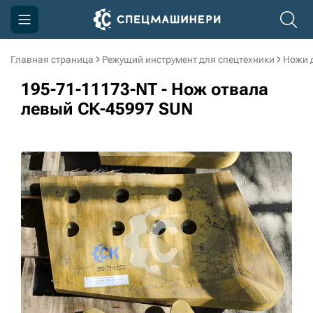
Главная страница
Режущий инструмент для спецтехники
Ножи 
Компания
195-71-11173-NT - Нож отвала
Акции
левый СК-45997 SUN
Доставка и оплата
Информация
Контакты
3D тур по производству
3D тур по складам
sksale@skdst.ru