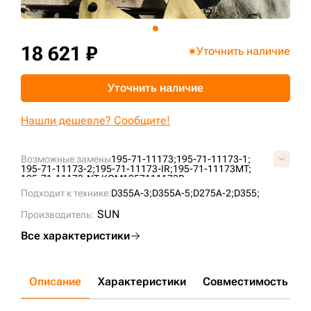
+7 (499) 394-50-93
18 621 ₽
Уточнить наличие
Уточнить наличие
Нашли дешевле? Сообщите!
Возможные замены
195-71-11173;
195-71-11173-1;
195-71-11173-2;
195-71-11173-IR;
195-71-11173MT;
195-71-11173-NT;
KOM1957111173B;
Подходит к технике:
D355A-3;
D355A-5;
D275A-2;
D355;
SUN
Производитель:
Все характеристики
Описание
Характеристики
Совместимость
Д