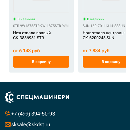
В наличии
В наличии
STR 9W1875
STR 9W-1875
STR 9W8874
STR 9W-8874
SUN 150-70-11314-SS
SUN 15
Нож отвала правый
Нож отвала центральны
СК-3886931 STR
СК-6200248 SUN
от 6 143 руб
от 7 884 руб
В корзину
В корзину
+7 (499) 394-50-93
sksale@skdst.ru