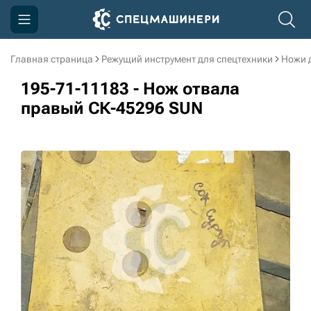
Главная страница
Режущий инструмент для спецтехники
Ножи 
Компания
195-71-11183 - Нож отвала
Акции
правый СК-45296 SUN
Доставка и оплата
Информация
Контакты
3D тур по производству
3D тур по складам
sksale@skdst.ru