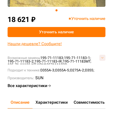
+7 (499) 394-50-93
18 621 ₽
Уточнить наличие
Уточнить наличие
Нашли дешевле? Сообщите!
Возможные замены
195-71-11183;
195-71-11183-1;
195-71-11183-2;
195-71-11183-IR;
195-71-11183MT;
195-71-11183-NT;
KOM1957111183B;
Подходит к технике:
D355A-3;
D355A-5;
D275A-2;
D355;
SUN
Производитель:
Все характеристики
Описание
Характеристики
Совместимость
Д