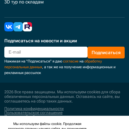
3D тур по складам
Подписаться
на новости и акции
Подписаться
Нажимая на "Подписаться" я даю
согласие
на
обработку
персональных данных
, а так же на получение информационных и
рекламных рассылок
2026 Все права защищены. Мы используем cookies для сбора
обезличенных персональных данных. Оставаясь на сайте, вы
соглашаетесь на сбор таких данных.
Политика конфиденциальности
Пользовательское соглашение
Политика обработки персональных данных
Мы используем файлы cookie. Продолжая
Поддержка и развитие
просмотр страниц нашего сайта, вы принимаете