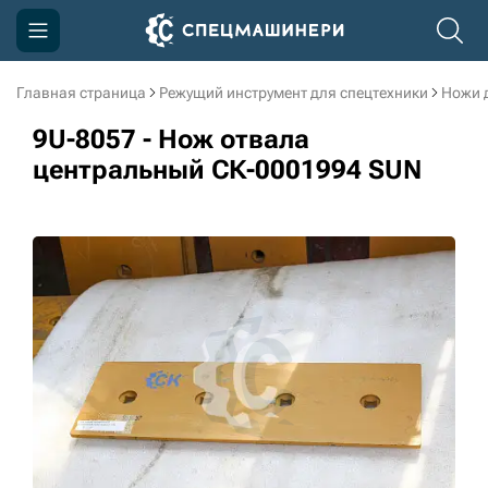
Главная страница
Режущий инструмент для спецтехники
Ножи 
Компания
9U-8057 - Нож отвала
Акции
центральный СК-0001994 SUN
Доставка и оплата
Информация
Контакты
3D тур по производству
3D тур по складам
sksale@skdst.ru