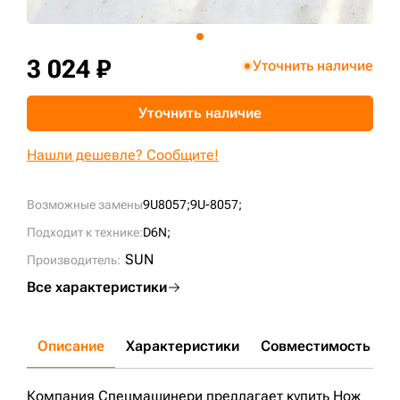
+7 (499) 394-50-93
3 024 ₽
Уточнить наличие
Уточнить наличие
Нашли дешевле? Сообщите!
Возможные замены
9U8057;
9U-8057;
Подходит к технике:
D6N;
SUN
Производитель:
Все характеристики
Описание
Характеристики
Совместимость
Д
Компания Спецмашинери предлагает купить Нож