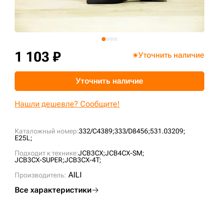
+7 (499) 394-50-93
1 103 ₽
Уточнить наличие
Уточнить наличие
Нашли дешевле? Сообщите!
Каталожный номер:
332/C4389;
333/D8456;
531.03209;
E25L;
Подходит к технике:
JCB3CX;
JCB4CX-SM;
JCB3CX-SUPER;
JCB3CX-4T;
AILI
Производитель:
Все характеристики