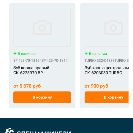
В наличии
В наличии
BP 423-70-13154
BP 423-70-13154-1
BP 423-70-13154-MV
TURBO 332/C4388
TURBO 333
Зуб ковша правый
Зуб ковша центральный
СК-6223970 BP
СК-6203030 TURBO
от 5 670 руб
от 900 руб
В корзину
В корзину