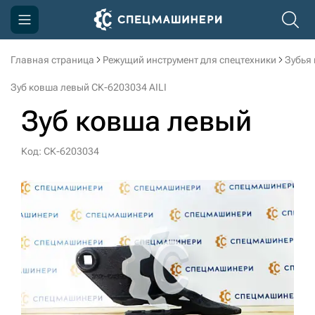
Главная страница
Режущий инструмент для спецтехники
Зубья
Компания
Зуб ковша левый СК-6203034 AILI
Акции
Зуб ковша левый
Доставка и оплата
Код: СК-6203034
Информация
Контакты
3D тур по производству
3D тур по складам
sksale@skdst.ru