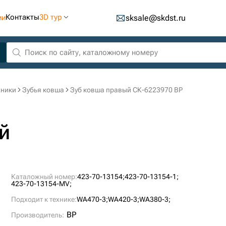
Контакты
3D тур
ии
sksale@skdst.ru
хники
Зубья ковша
Зуб ковша правый СК-6223970 BP
й
Каталожный номер:
423-70-13154;
423-70-13154-1;
423-70-13154-MV;
Подходит к технике:
WA470-3;
WA420-3;
WA380-3;
BP
Производитель: