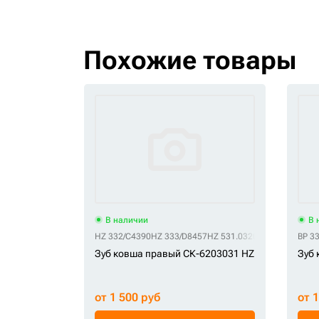
Похожие товары
В наличии
В 
HZ 332/C4390
HZ 333/D8457
HZ 531.03208
HZ E25R
BP 3
Зуб ковша правый СК-6203031 HZ
Зуб 
от 1 500 руб
от 