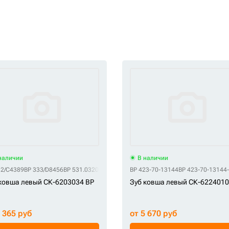
наличии
В наличии
32/C4389
BP 333/D8456
BP 531.03209
BP E25L
BP 423-70-13144
BP 423-70-13144
ковша левый СК-6203034 BP
Зуб ковша левый СК-6224010
1 365 руб
от 5 670 руб