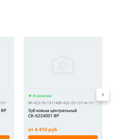
В наличии
В наличи
-1
BP 423-70-13144-MV
BP 423-70-13114
BP 423-70-13114-1
BP 423-70-13114-MV
OEM 6Y6335
 BP
Зуб ковша центральный
Коронка ц
СК-6224001 BP
СК-000081
от 4 410 руб
от 700 ру