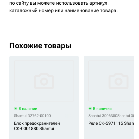
по сайту вы можете использовать артикул,
каталожный номер или наименование товара.
Похожие товары
В наличии
В наличии
Shantui D2762-00100
Shantui 3006300
Shantui 300
Блок предохранителей
Реле СК-5971115 Shantui
СК-0001880 Shantui