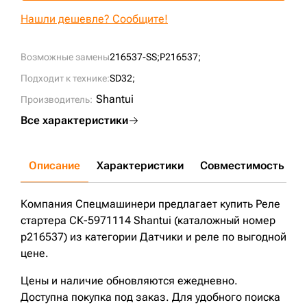
+7 (499) 394-50-93
Нашли дешевле? Сообщите!
Возможные замены
216537-SS;
P216537;
Подходит к технике:
SD32;
Shantui
Производитель:
Все характеристики
Описание
Характеристики
Совместимость
Д
Компания Спецмашинери предлагает купить Реле
стартера СК-5971114 Shantui (каталожный номер
p216537) из категории Датчики и реле по выгодной
цене.
Цены и наличие обновляются ежедневно.
Доступна покупка под заказ. Для удобного поиска