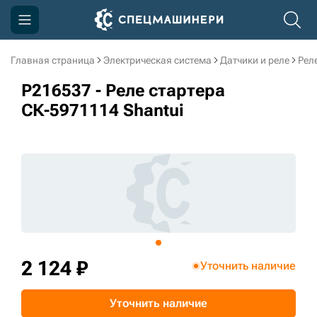
Главная страница
Электрическая система
Датчики и реле
Рел
Компания
P216537 - Реле стартера
Акции
СК-5971114 Shantui
Доставка и оплата
Информация
Контакты
3D тур по производству
3D тур по складам
2 124 ₽
Уточнить наличие
sksale@skdst.ru
Уточнить наличие