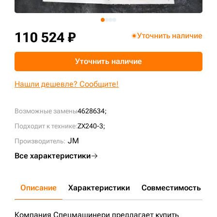
+7 (499) 394-50-93
110 524 ₽
Уточнить наличие
Уточнить наличие
Нашли дешевле? Сообщите!
Возможные замены
4628634;
Подходит к технике:
ZX240-3;
JM
Производитель:
Все характеристики
Описание
Характеристики
Совместимость
Д
Компания Спецмашинери предлагает купить