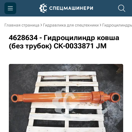
Главная страница
Гидравлика для спецтехники
Гидроцилиндры
Компания
4628634 - Гидроцилиндр ковша
Акции
(без трубок) СК-0033871 JM
Доставка и оплата
Информация
Контакты
3D тур по производству
3D тур по складам
sksale@skdst.ru