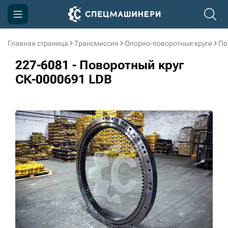
Главная страница
Трансмиссия
Опорно-поворотные круги
По
Компания
227-6081 - Поворотный круг
Акции
СК-0000691 LDB
Доставка и оплата
Информация
Контакты
3D тур по производству
3D тур по складам
sksale@skdst.ru