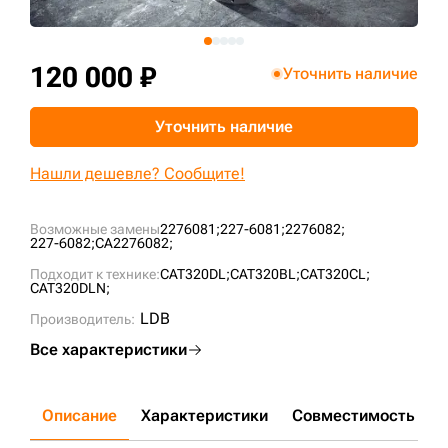
+7 (499) 394-50-93
120 000 ₽
Уточнить наличие
Уточнить наличие
Нашли дешевле? Сообщите!
Возможные замены
2276081;
227-6081;
2276082;
227-6082;
CA2276082;
Подходит к технике:
CAT320DL;
CAT320BL;
CAT320CL;
CAT320DLN;
LDB
Производитель:
Все характеристики
Описание
Характеристики
Совместимость
Д