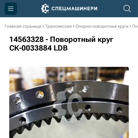
Главная страница
Трансмиссия
Опорно-поворотные круги
По
Компания
14563328 - Поворотный круг
Акции
СК-0033884 LDB
Доставка и оплата
Информация
Контакты
3D тур по производству
3D тур по складам
sksale@skdst.ru