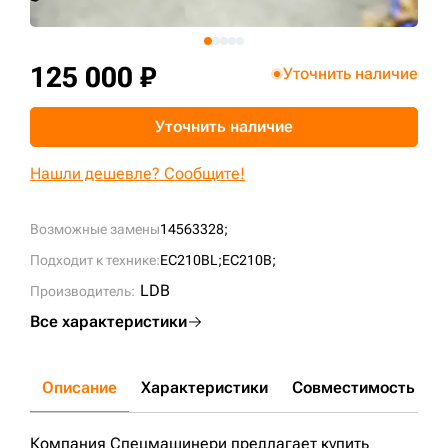
+7 (499) 394-50-93
125 000 ₽
Уточнить наличие
Уточнить наличие
Нашли дешевле? Сообщите!
Возможные замены
14563328;
Подходит к технике:
EC210BL;
EC210B;
LDB
Производитель:
Все характеристики
Описание
Характеристики
Совместимость
Д
Компания Спецмашинери предлагает купить