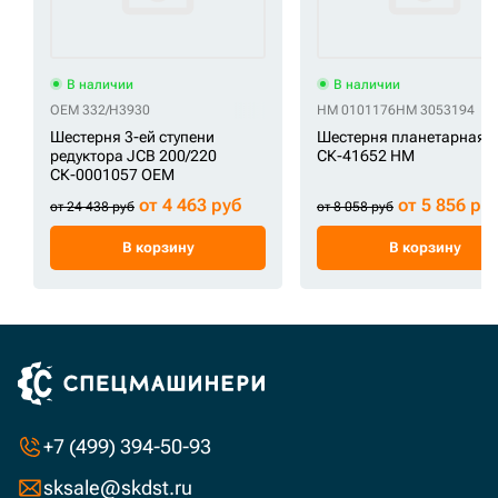
В наличии
В наличии
OEM 332/H3930
HM 0101176
HM 3053194
Шестерня 3-ей ступени
Шестерня планетарная
редуктора JCB 200/220
СК-41652 HM
СК-0001057 OEM
от 4 463 руб
от 5 856 ру
от 24 438 руб
от 8 058 руб
В корзину
В корзину
+7 (499) 394-50-93
sksale@skdst.ru