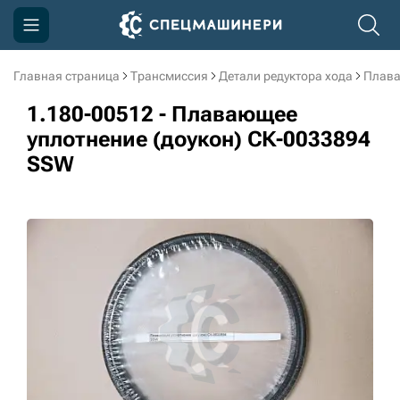
Главная страница
Трансмиссия
Детали редуктора хода
Плава
Компания
1.180-00512 - Плавающее
Акции
уплотнение (доукон) СК-0033894
SSW
Доставка и оплата
Информация
Контакты
3D тур по производству
3D тур по складам
sksale@skdst.ru