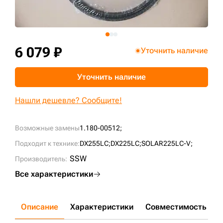
+7 (499) 394-50-93
6 079 ₽
Уточнить наличие
Уточнить наличие
Нашли дешевле? Сообщите!
Возможные замены
1.180-00512;
Подходит к технике:
DX255LC;
DX225LC;
SOLAR225LC-V;
SSW
Производитель:
Все характеристики
Описание
Характеристики
Совместимость
Д