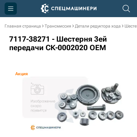
Главная страница
Трансмиссия
Детали редуктора хода
Шесте
Компания
7117-38271 - Шестерня 3ей
Акции
передачи СК-0002020 OEM
Доставка и оплата
Информация
Акция
Контакты
3D тур по производству
3D тур по складам
sksale@skdst.ru