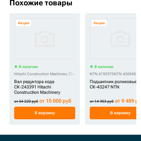
Похожие товары
Акция
Акция
В наличии
В наличии
Hitachi Construction Machinery 2047928
NTN 4192975
NTN 4269453
N
Вал редуктора хода
Подшипник роликовый
СК-243391 Hitachi
СК-43247 NTN
Construction Machinery
от 15 000 руб
от 9 489 р
от 34 220 руб
от 14 953 руб
В корзину
В корзину