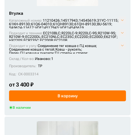
14880987
Втулка
14880988
Каталожный номер:
11210426;
14517943;
14545619;
31YC-11115;
111000141
61KH-89130;
61Q6-04010;
61QH89130;
61QH-89130;
BU-5619;
SA9624-11617;
VOE14517943;
VOE14545619
150-5819
Подходит к технике:
EC210BLC
;
R220LC-9
;
R220LC-9S
;
R210W-9S
;
R210W-9
;
EC220DL
;
EC210NLC
;
EC235C
;
EC220D
;
EC200D
;
E6210F
;
HX220S
;
ECR235C
;
EC200B
;
EC210B
150-5848
Подходит к узлу:
Соединение тяг ковша с ГЦ ковша;
Соединение ковша с тягой;
Ковш - рукоять;
150264A1
Палец ГЦ ковша к рукояти;
ГЦ стрелы к стреле;
ГЦ стрелы - корпус
Склад / Кол-во:
Иваново:1
159449A1
Производитель:
TP
160447A1
Код:
СК-0003314
160448A1
от 3 400 ₽
160449A1
160535A1
В корзину
163-3744
В наличии
163-3747
163-3748
163-3749