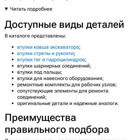
207-63-76170
Читать подробнее
207-70-31222
Доступные виды деталей
207-70-31242
В каталоге представлены:
207-70-32140
207-70-32150
втулки ковша экскаватора
;
втулки стрелы и рукояти
;
207-70-33160
втулки тяг и гидроцилиндров
;
207-70-34230
втулки шарнирных соединений;
втулки под пальцы;
207-70-61511
втулки для навесного оборудования;
207-70-61521
ремонтные комплекты для рабочих узлов;
сопутствующие элементы для ремонта
207-70-61610
соединений;
207-70-71160
оригинальные детали и надежные аналоги.
207-70-71161
Преимущества
207-70-71162
правильного подбора
207-70-71310
207-70-72340