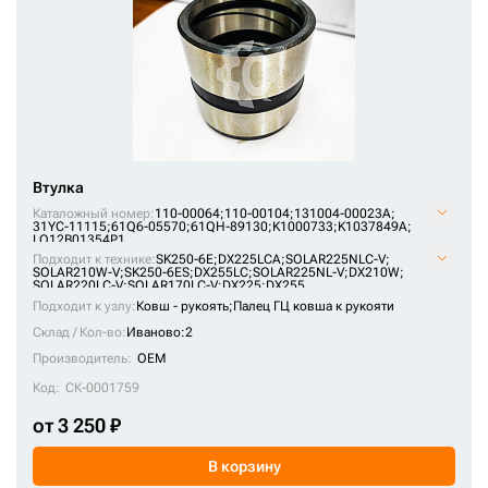
131004-00341
131004-00352
131004-00498
131008-00041B
131008-00064A
131008-00067A
Втулка
131008-00074A
Каталожный номер:
110-00064;
110-00104;
131004-00023А;
31YC-11115;
61Q6-05570;
61QH-89130;
K1000733;
K1037849A;
131008-00130
LQ12B01354P1
Подходит к технике:
SK250-6E
;
DX225LCA
;
SOLAR225NLC-V
;
137-2820
SOLAR210W-V
;
SK250-6ES
;
DX255LC
;
SOLAR225NL-V
;
DX210W
;
SOLAR220LC-V
;
SOLAR170LC-V
;
DX225
;
DX255
1372819
Подходит к узлу:
Ковш - рукоять;
Палец ГЦ ковша к рукояти
13268513
Склад / Кол-во:
Иваново:2
Производитель:
OEM
137-2819
Код:
СК-0001759
137-2919
от 3 250 ₽
1372817
1372820
В корзину