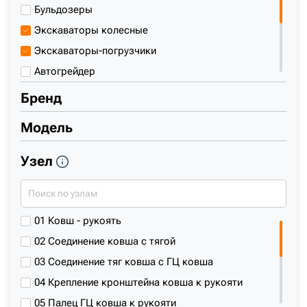
Бульдозеры
+7 (499) 394-50-93
Экскаваторы колесные
Экскаваторы-погрузчики
Автогрейдер
Гусеничный погрузчик
Бренд
Краны гусеничные
Модель
Мини-погрузчик
Погрузочно-доставочная машина
Узел
Погрузчики
Погрузчики с бортовым поворотом
Производитель техники
01
Ковш - рукоять
Фронтальный погрузчик
02
Соединение ковша с тягой
Экскаваторы гусеничные мини
03
Соединение тяг ковша с ГЦ ковша
04
Крепление кронштейна ковша к рукояти
05
Палец ГЦ ковша к рукояти