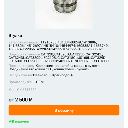
GA
0408806
GA Ricambi
0417602
GF
0436507
GTG
0436514
HBP
Втулка
0453507
Каталожный номер:
11210788;
131004-00249;
1413806;
HCM
141-3806;
14512697;
14515418;
14544974;
160535A1;
1633749;
0482706
163-3749;
2285614;
228-5614;
2291096;
229-1096;
2588502;
HS
258-8502;
5147655;
514-7655;
5269329;
526-9329;
7Y2395;
Подходит к технике:
CAT320
;
CAT320D
;
CAT325D
;
CAT325DL
;
BU-4974;
CA5147655;
JLV0084;
JLV1810;
VOE14512697;
0643006
CAT324DL
;
CAT320DL
;
EC210BLC
;
CAT318CL
;
JS160L
;
CAT329D
;
VOE14515418;
VOE14544974
HYUNDAI
EC160BLC
;
EC220DL
;
EC200
;
CX240
;
EC210NLC
;
EC235C
;
EC160C
;
EC180C
;
EC210B
;
JS160
0702501
Подходит к узлу:
Крепление кронштейна ковша к рукояти;
Hidromek
Соединение тяг ковша с ГЦ ковша;
Ковш - рукоять
07143-10505
Склад / Кол-во:
Иваново:5 ,
Краснодар:4
Hitachi Construction Machinery
Производитель:
OEM
07144-10505
ITR
Код:
СК-6318550
07144-10606
JCB
от 2 500 ₽
0810302
JOHN DEERE
0812109
В корзину
JP
0827007
JY
В наличии
0834305