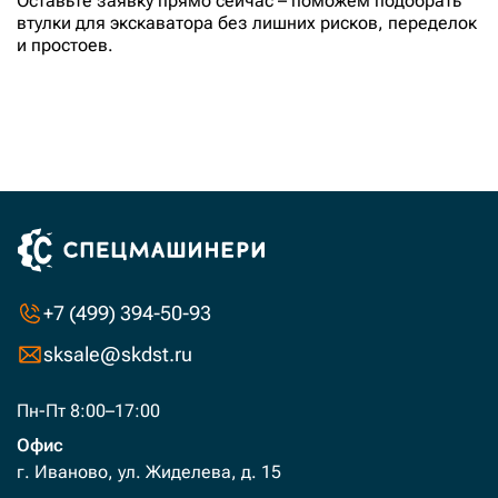
Оставьте заявку прямо сейчас – поможем подобрать
209-944-5230-ETP
втулки для экскаватора без лишних рисков, переделок
209-944-5230-MHI
и простоев.
20X-70-22140
1459
20X-70-24150
от
649
20Y-70-21191
руб.
20Y-70-21640
до
14500
20Y-70-31261
руб.
20Y-70-31271
20Y-70-31272
20Y-70-31490
+7 (499) 394-50-93
20Y-70-31510
sksale@skdst.ru
20Y-70-31511
20Y-70-31512
Пн-Пт 8:00–17:00
20Y-70-32321 + 20Y-70-32331
Офис
г. Иваново, ул. Жиделева, д. 15
20Y-70-32351