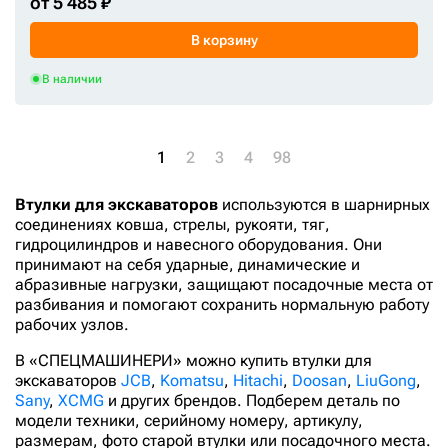
от 5 485 ₽
205-70-72130
В корзину
205-70-72180
В наличии
205-70-73180
205-70-74381
206-4991
1
2
3
4
98
206-70-51260
Втулки для экскаваторов
206-70-53150
используются в шарнирных
соединениях ковша, стрелы, рукояти, тяг,
206-70-55240
гидроцилиндров и навесного оборудования. Они
принимают на себя ударные, динамические и
206-70-58610
абразивные нагрузки, защищают посадочные места от
206-70-61310
разбивания и помогают сохранить нормальную работу
рабочих узлов.
206-70-71270
206-70-71271
В «СПЕЦМАШИНЕРИ» можно купить втулки для
экскаваторов
JCB
,
Komatsu
,
Hitachi
,
Doosan
,
LiuGong
,
206-70-71272
Sany
,
XCMG
и других брендов. Подберем деталь по
206-70-71381
модели техники, серийному номеру, артикулу,
размерам, фото старой втулки или посадочного места.
2064991