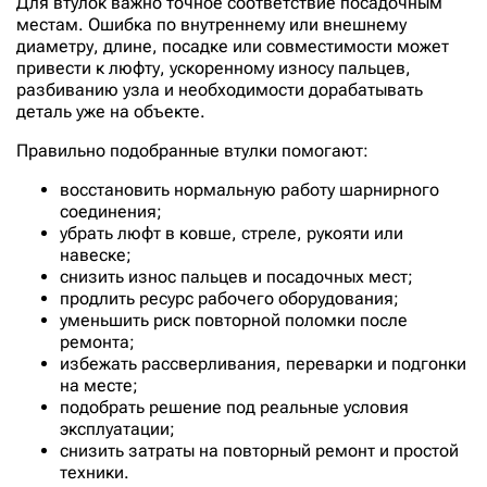
Для втулок важно точное соответствие посадочным
местам. Ошибка по внутреннему или внешнему
207-70-72341
диаметру, длине, посадке или совместимости может
207-70-72351
привести к люфту, ускоренному износу пальцев,
разбиванию узла и необходимости дорабатывать
207-70-72360+207-70-72351 (в комплекте)
деталь уже на объекте.
207-70-72440
Правильно подобранные втулки помогают:
207-70-72460
восстановить нормальную работу шарнирного
207-70-72470
соединения;
207-70-73240
убрать люфт в ковше, стреле, рукояти или
навеске;
207-70-73250
снизить износ пальцев и посадочных мест;
207-934-7251
продлить ресурс рабочего оборудования;
уменьшить риск повторной поломки после
207-934-7261
ремонта;
208-1959
избежать рассверливания, переварки и подгонки
на месте;
208-70-11241
подобрать решение под реальные условия
208-70-13141
эксплуатации;
снизить затраты на повторный ремонт и простой
208-70-32140
техники.