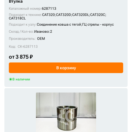
1195229
Втулка
1289863
Каталожный номер:
6287113
Подходит к технике:
CAT320
;
CAT320D
;
CAT320DL
;
CAT320C
;
1289864
CAT318CL
Подходит к узлу:
Соединение ковша с тягой;
ГЦ стрелы - корпус
1289882
Склад / Кол-во:
Иваново:2
1289884
Производитель:
OEM
1289886
Код:
СК-6287113
11751558
от 3 875 ₽
119-5214
В корзину
119-5229
1208/0015
В наличии
1208/0018
1208/0023
128-9863
128-9882
128-9884