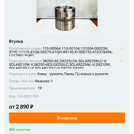
163-3751
166435A1
170/110*80*57,5
170/110*80*71
Втулка
186-5476
Каталожный номер:
110-00064;
110-00104;
131004-00023А;
201-70-64270
31YC-11115;
61Q6-05570;
61QH-89130;
K1000733;
K1037849A;
LQ12B01354P1
201-70-72210
Подходит к технике:
SK250-6E
;
DX225LCA
;
SOLAR225NLC-V
;
SOLAR210W-V
;
SK250-6ES
;
DX255LC
;
SOLAR225NL-V
;
DX210W
;
SOLAR220LC-V
201-70-72220
;
SOLAR170LC-V
;
DX225
;
DX255
Подходит к узлу:
Ковш - рукоять;
Палец ГЦ ковша к рукояти
2020023
Склад / Кол-во:
Иваново:1
2020024
Производитель:
TP
203-70-31240
Код:
СК-0001759
203-70-31241
от 2 890 ₽
203-70-33150
В корзину
203-70-41410
В наличии
203-70-42182