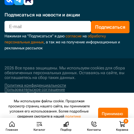
2110-1317A
2110-1318A
Подписаться
на новости и акции
2110-1328A
Подписаться
2110-1329A
Нажимая на "Подписаться" я даю
согласие
на
обработку
2110-1330
персональных данных
, а так же на получение информационных и
2110-1330A
рекламных рассылок
2110-1351
2110-1360A
2026 Все права защищены. Мы используем cookies для сбора
обезличенных персональных данных. Оставаясь на сайте, вы
2110-1360S
соглашаетесь на сбор таких данных.
2110-1366
Политика конфиденциальности
Пользовательское соглашение
2110-1376A
Политика обработки персональных данных
2110-1377A
Мы используем файлы cookie. Продолжая
Поддержка и развитие
просмотр страниц нашего сайта, вы принимаете
2110-1378A
условия его использования. Более подробные
Принимаю
сведения смотрите в нашей
политике
2110-1394A
конфиденциальности
.
2110-1442
Главная
Каталог
Подбор
Контакты
Корзина