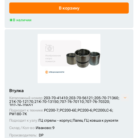
1633751
В корзину
14123645
В наличии
14501061
14507546
14507547
14507548
14508385
14508394
14509876
14510102
Втулка
14510103
Каталожный номер:
203-70-41410;
203-70-56121;
205-70-71360;
21K-70-12170;
21K-70-13150;
707-76-70110;
707-76-70320;
14510104
707-76-70651
Подходит к технике:
PC200-7
;
PC200-6E
;
PC200-6
;
PC200LC-6
;
14512446
PW180-7K
Подходит к узлу:
ГЦ стрелы - корпус;
Палец ГЦ ковша к рукояти
14512447
Склад / Кол-во:
Иваново:9
14512448
Производитель:
DP