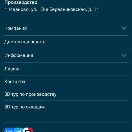
20Y-70-32361
Производство
г. Иваново, ул. 13-я Березниковская, д. 1г
20Y-70-32371
20Y-70-32410
Компания
20Y-70-32420
20Y-70-34211
Доставка и оплата
20Y-70-34221
20Y-70-41221
Информация
20Y7032361
Лизинг
20Y7032410
Контакты
2110-1084
2110-1228B
3D тур по производству
2110-1252A
3D тур по складам
2110-1287A
2110-1315A
2110-1316A