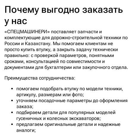
208-70-32140-ETP
Почему выгодно заказать
208-70-32140-MHI
у нас
208-70-34230
208-70-61521
«СПЕЦМАШИНЕРИ» поставляет запчасти и
208-70-61610
комплектующие для дорожно-строительной техники по
России и Казахстану. Мы помогаем клиентам не
208-70-71510
просто купить втулку, а закрыть задачу технически
208-70-72170
правильно: с проверкой параметров, понятными
сроками, консультацией по совместимости и
208-70-72511
документами для бухгалтерии или закупочного отдела.
208-70-72520
Преимущества сотрудничества:
208-70-72530
помогаем подобрать втулку по модели техники,
208-70-72541
артикулу, размерам или фото;
208-70-72541-JPL
уточняем посадочные параметры до оформления
заказа;
208-70-73510
подбираем детали для популярных моделей
208-70-74170
гусеничных и колесных экскаваторов;
предлагаем оригинальные детали и надежные
208-70-74170-6
аналоги;