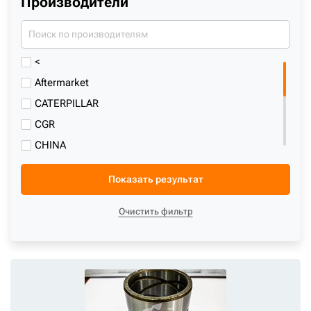
Производители
0208326-P
0237304
0257017
<
0310304
Aftermarket
0310604
CATERPILLAR
0317204
CGR
0317304
CHINA
0317704
CNH
0328959
Показать результат
CTP
0336604
CYF
Очистить фильтр
0352704
DAEWOO
0352723
DOOSAN
0379806
DP
03U769
G.A SPA
0400502