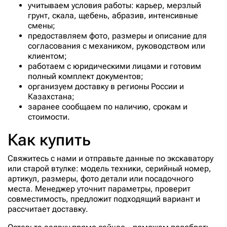
208-70-74170-MHI
учитываем условия работы: карьер, мерзлый
грунт, скала, щебень, абразив, интенсивные
208-70-74511
смены;
208-70-74521
предоставляем фото, размеры и описание для
согласования с механиком, руководством или
2081959
клиентом;
2057073180
работаем с юридическими лицами и готовим
полный комплект документов;
209-70-71350
организуем доставку в регионы России и
209-70-71350-ETP
Казахстана;
заранее сообщаем по наличию, срокам и
209-72-53170
стоимости.
209-72-53170-ETP
Как купить
209-72-53170-MHI
209-939-5410
Свяжитесь с нами и отправьте данные по экскаватору
или старой втулке: модель техники, серийный номер,
209-939-5451
артикул, размеры, фото детали или посадочного
209-939-5451-ETP
места. Менеджер уточнит параметры, проверит
совместимость, предложит подходящий вариант и
209-939-5451-JPL
рассчитает доставку.
209-944-5230