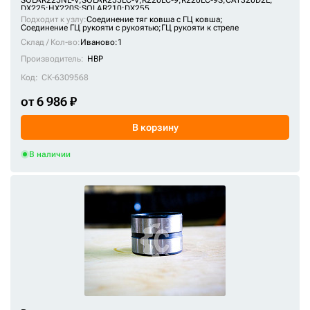
SOLAR225NL-V
;
SOLAR255LC-V
;
R220LC-9
;
R220LC-9S
;
CAT320D2L
;
DX225
;
HX220S
;
SOLAR210
;
DX255
110-00252
Подходит к узлу:
Соединение тяг ковша с ГЦ ковша;
Соединение ГЦ рукояти с рукоятью;
ГЦ рукояти к стреле
111-0096
Склад / Кол-во:
Иваново:1
Производитель:
HBP
1110096
Код:
СК-6309568
11210426
от 6 986 ₽
11210787
11210788
В корзину
113-4982
В наличии
114-4866
1146-00350
1146-04970
117-9893
1172-00980
1172-03320
1195214