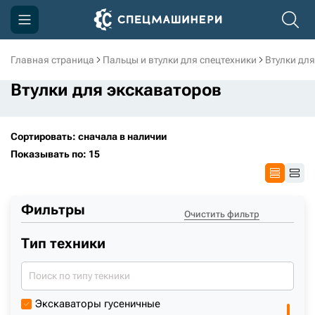
Главная страница
Пальцы и втулки для спецтехники
Втулки для
Компания
Втулки для экскаваторов
Акции
Доставка и оплата
Сортировать: сначала в наличии
Показывать по: 15
Информация
Контакты
Фильтры
3D тур по производству
Очистить фильтр
Тип техники
3D тур по складам
sksale@skdst.ru
Экскаваторы гусеничные