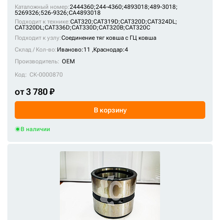
Каталожный номер:
14548218
2444360;
244-4360;
4893018;
489-3018;
5269326;
526-9326;
CA4893018
Подходит к технике:
14548219
CAT320
;
CAT319D
;
CAT320D
;
CAT324DL
;
CAT320DL
;
CAT336D
;
CAT330D
;
CAT320B
;
CAT320C
14550165
Подходит к узлу:
Соединение тяг ковша с ГЦ ковша
Склад / Кол-во:
Иваново:11 ,
Краснодар:4
14550166
Производитель:
OEM
14551528
Код:
СК-0000870
14552308
от 3 780 ₽
14552308
В корзину
14570416
14570425
В наличии
14571194
14727026
14727791
14880981
14880984
14880985