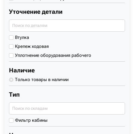
06
Соединение стрелы и рукояти
Уточнение детали
07
Соединение ГЦ рукояти с рукоятью
08
ГЦ рукояти к стреле
09
ГЦ стрелы к стреле
Втулка
10
ГЦ стрелы - корпус
Крепеж ходовая
11
Стрела - корпус
Уплотнение оборудования рабочего
Наличие
Только товары в наличии
Тип
Фильтр кабины