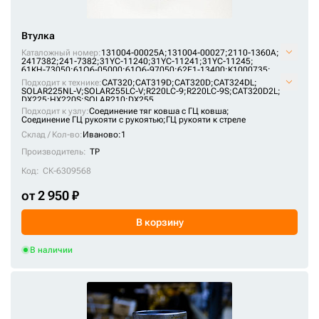
129-7768
131004-00001B
Втулка
131004-00003B
Каталожный номер:
131004-00025A;
131004-00027;
2110-1360A;
2417382;
241-7382;
31YC-11240;
31YC-11241;
31YC-11245;
131004-00007B
61KH-73050;
61Q6-05000;
61Q6-97050;
62E1-13400;
K1000735;
K1000737;
K1037853A
Подходит к технике:
CAT320
;
CAT319D
;
CAT320D
;
CAT324DL
;
131004-00009C
SOLAR225NL-V
;
SOLAR255LC-V
;
R220LC-9
;
R220LC-9S
;
CAT320D2L
;
DX225
;
HX220S
;
SOLAR210
;
DX255
131004-00013B
Подходит к узлу:
Соединение тяг ковша с ГЦ ковша;
Соединение ГЦ рукояти с рукоятью;
ГЦ рукояти к стреле
131004-00015В
Склад / Кол-во:
Иваново:1
131004-00016B
Производитель:
TP
Код:
131004-00018
СК-6309568
131004-00020A
от 2 950 ₽
131004-00021
В корзину
131004-00021A
В наличии
131004-00022
131004-00022A
131004-00023А