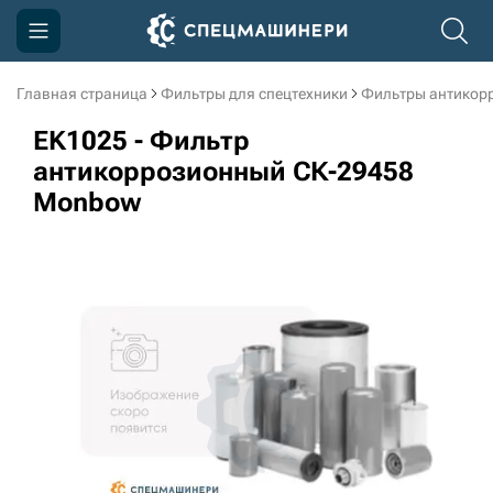
Главная страница
Фильтры для спецтехники
Фильтры антикор
Компания
EK1025 - Фильтр
Акции
антикоррозионный СК-29458
Monbow
Доставка и оплата
Информация
Контакты
3D тур по производству
3D тур по складам
sksale@skdst.ru