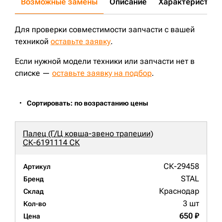
Возможные замены
Описание
Характеристики
PC400LC-5;
D63E-12;
D155;
WA380-3;
SD23;
D85C-21;
WA180-3;
CLG936LC;
CLG856;
PC350-7;
ZW330;
CAT988H;
Для проверки совместимости запчасти с вашей
техникой
оставьте заявку
.
Если нужной модели техники или запчасти нет в
списке —
оставьте заявку на подбор
.
Сортировать: по возрастанию цены
Палец (Г/Ц ковша-звено трапеции)
СК-6191114 СК
СК-29458
Артикул
STAL
Бренд
Краснодар
Склад
3 шт
Кол-во
650 ₽
Цена