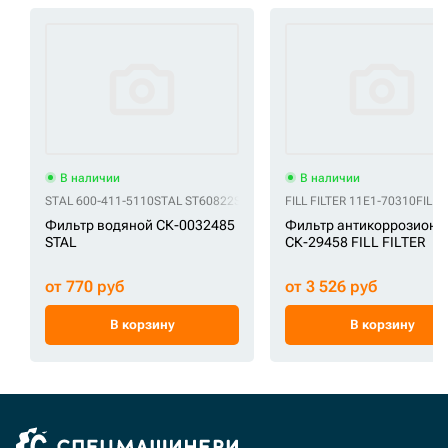
В наличии
В наличии
STAL 600-411-5110
STAL ST60822
STAL ST60824
FILL FILTER 11E1-70310
STAL ST60829
FILL 
Фильтр водяной СК-0032485
Фильтр антикоррозионн
STAL
СК-29458 FILL FILTER
от 770 руб
от 3 526 руб
В корзину
В корзину