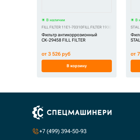
В наличии
В 
FILL FILTER 11E1-70310
FILL FILTER 1930549
FILL FILTER 
STAL
Фильтр антикоррозионный
Филь
СК-29458 FILL FILTER
STA
от 3 526 руб
от 
В корзину
+7 (499) 394-50-93