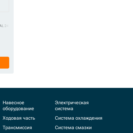
ER 405896400
AL 24071
STAL 3315115
FILL FILTER 4299640
STAL 3315116
FILL FILTER 4681776
STAL 3743809100
FILL FILTER 4734562
STAL 405896400
STAL 4
FILL FI
Навесное
Электрическая
оборудование
система
Ходовая часть
Система охлаждения
Трансмиссия
Система смазки