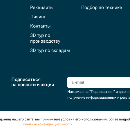
Реквизиты
Подбор по технике
Лизинг
Контакты
3D тур по
производству
3D тур по складам
Подписаться
на новости и акции
Нажимая на "Подписаться" я даю
с
получение информационных и рекл
для сбора обезличенных персональных данных. Оставаясь на
раниц нашего сайта, вы принимаете условия его использования. Более подро
политике конфиденциальности
.