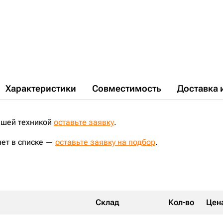
PC220-7;
PC220LC-6;
PC220LC-8;
D85A-21;
FD30C;
SD22;
WA9140;
WC5705;
WF101;
WF2071;
WF2073;
WF2074;
D355C-3;
EX550;
D6N-XL;
PR734L;
D85A-18;
D155C-1;
WF2088;
WF2144;
ZP545AS;
PC400-6;
D85P-21;
R305LC-7;
PC350-8;
PC220LC-7;
PC400LC-7;
PC400LC-6;
D65PX-12;
ZL30H;
PC400LC-5;
D63E-12;
D155;
WA380-3;
SD23;
D85C-21;
WA180-3;
CLG936LC;
CLG856;
PC350-7;
ZW330;
CAT988H;
Характеристики
Совместимость
Доставка 
ашей техникой
оставьте заявку
.
нет в списке —
оставьте заявку на подбор
.
Склад
Кол-во
Цен