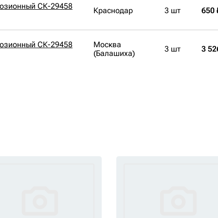
розионный СК-29458
Краснодар
3 шт
650 
розионный СК-29458
Москва
3 шт
3 52
(Балашиха)