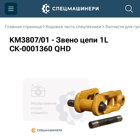
Главная страница
Ходовая часть спецтехники
Запчасти для гу
Компания
KM3807/01 - Звено цепи 1L
Акции
СК-0001360 QHD
Доставка и оплата
Информация
Контакты
3D тур по производству
3D тур по складам
sksale@skdst.ru