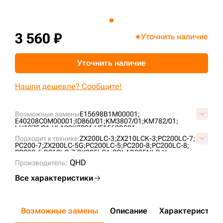
+7 (499) 394-50-93
3 560 ₽
Уточнить наличие
Уточнить наличие
Нашли дешевле? Сообщите!
Возможные замены
E15698B1M00001;
E40208C0M00001;
ID860/01;
KM3807/01;
KM782/01;
LH1075/01;
UL190K2P01;
VE1569B801;
Подходит к технике:
ZX200LC-3;
ZX210LCK-3;
PC200LC-7;
PC200-7;
ZX200LC-5G;
PC200LC-5;
PC200-8;
PC200LC-8;
PC200-6;
R210LC-7;
DX225LCA;
SOLAR225NLC-V;
PC200LC-6;
R210LC-7A;
EC210BLC;
EC240BLC;
QHD
Производитель:
ZX225USRLC-3;
EX225USRLC;
ZX200LC-3G;
R210NLC-7A;
PC210LC-8;
EC210BF;
PC240NLC-7K;
PC210LC-7;
Все характеристики
PC228USLC-3;
PC210LC-8K;
PC240NLC-8;
Возможные замены
Описание
Характеристики