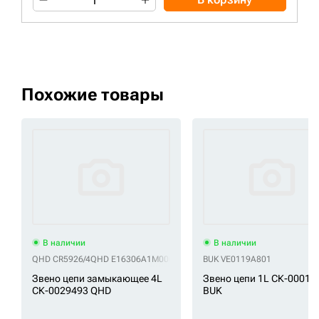
Похожие товары
В наличии
В наличии
QHD CR5926/4
QHD E16306A1M00004
QHD UL215B0P4
BUK VE0119A801
QHD VF1630000
Звено цепи замыкающее 4L
Звено цепи 1L СК-00011
СК-0029493 QHD
BUK