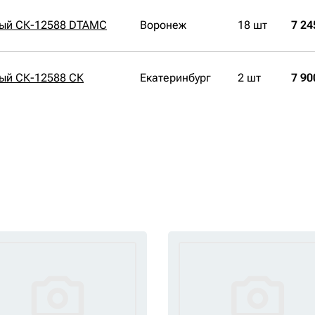
ный СК-12588 DTAMC
Воронеж
18 шт
7 24
ый СК-12588 СК
Екатеринбург
2 шт
7 90