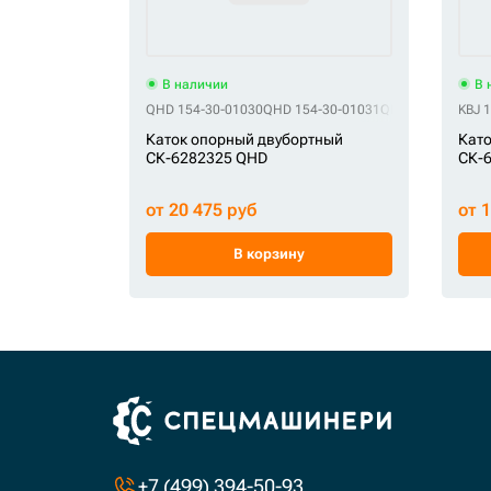
В наличии
В 
QHD 154-30-01030
QHD 154-30-01031
QHD 154-30-0106
KBJ 
Каток опорный двубортный
Като
СК-6282325 QHD
СК-
от 20 475 руб
от 
В корзину
+7 (499) 394-50-93