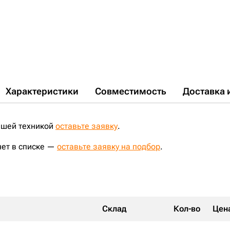
ZX200LC-5G;
ZX200-5G;
ZX240-5G;
EX350H-5;
EX220LC-2;
EX220-2;
EX200LC-5;
EX200LC-2;
EX200LC-3;
EX200-2;
EX200-3;
CLG925D;
ZX225USR;
EX230LC-5;
EX225USR;
EX220LC-3;
EX255;
ZX225USRLC-3;
EX220-3;
EX210LCK-5;
EX210H-5;
EX215;
EX200K-2;
EX200SS-5;
EX215LC;
EX255LC;
ZX240LC-5G;
ZX200LC-3G;
ZX210-3;
ZX210LC;
ZX180LCN-5G;
ZX250LC-3;
ZX180LC;
EX165;
EX165LC;
ZX240;
EX230LCH-5;
JohnDeere2154D;
EX200LCK-2;
ZX180-3;
ZX240N-3;
ZX180LC-3;
JohnDeere2054;
CLG220LC;
ZX210LC-3;
E230LC;
CLG920;
Характеристики
Совместимость
Доставка 
ашей техникой
оставьте заявку
.
нет в списке —
оставьте заявку на подбор
.
Склад
Кол-во
Цен