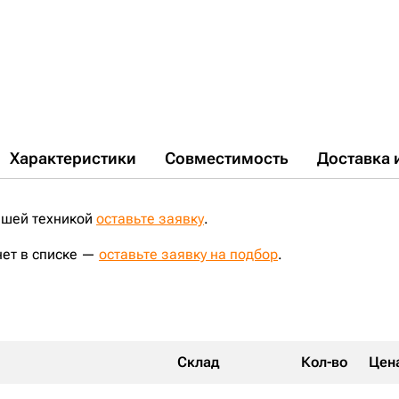
ZX200LC-5G;
ZX200-5G;
ZX240-5G;
EX350H-5;
EX220LC-2;
EX220-2;
EX200LC-5;
EX200LC-2;
EX200LC-3;
EX200-2;
EX200-3;
CLG925D;
ZX225USR;
EX230LC-5;
EX225USR;
EX220LC-3;
EX255;
ZX225USRLC-3;
EX220-3;
EX210LCK-5;
EX210H-5;
EX215;
EX200K-2;
EX200SS-5;
EX215LC;
EX255LC;
ZX240LC-5G;
ZX200LC-3G;
ZX210-3;
ZX210LC;
ZX180LCN-5G;
ZX250LC-3;
ZX180LC;
EX165;
EX165LC;
ZX240;
EX230LCH-5;
JohnDeere2154D;
EX200LCK-2;
ZX180-3;
ZX240N-3;
ZX180LC-3;
JohnDeere2054;
CLG220LC;
ZX210LC-3;
E230LC;
CLG920;
Характеристики
Совместимость
Доставка 
ашей техникой
оставьте заявку
.
нет в списке —
оставьте заявку на подбор
.
Склад
Кол-во
Цен