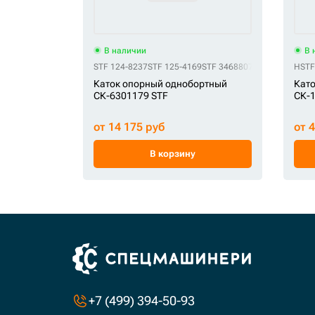
В наличии
В 
STF 124-8237
STF 125-4169
STF 3468807
STF 346-8807
HSTF
S
Каток опорный однобортный
Като
СК-6301179 STF
СК-
от 14 175 руб
от 
В корзину
+7 (499) 394-50-93