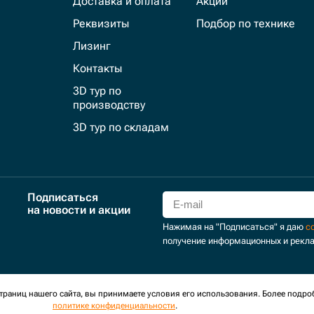
Доставка и оплата
Акции
Реквизиты
Подбор по технике
Лизинг
Контакты
3D тур по
производству
3D тур по складам
Подписаться
на новости и акции
Нажимая на "Подписаться" я даю
с
получение информационных и рекл
для сбора обезличенных персональных данных. Оставаясь на
раниц нашего сайта, вы принимаете условия его использования. Более подро
политике конфиденциальности
.