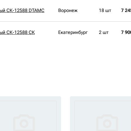
ный СК-12588 DTAMC
Воронеж
18 шт
7 24
ый СК-12588 СК
Екатеринбург
2 шт
7 90