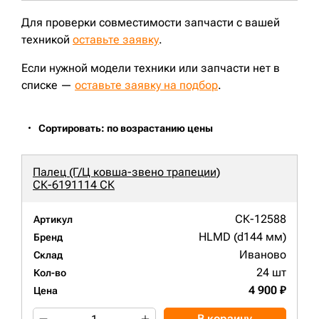
ZX210LC;
ZX180LCN-5G;
ZX250LC-3;
ZX180LC;
EX165;
EX165LC;
ZX240;
EX230LCH-5;
JohnDeere2154D;
Для проверки совместимости запчасти с вашей
EX200LCK-2;
ZX180-3;
ZX240N-3;
ZX180LC-3;
JohnDeere2054;
техникой
оставьте заявку
CLG220LC;
ZX210LC-3;
.
E230LC;
CLG920;
Если нужной модели техники или запчасти нет в
списке —
оставьте заявку на подбор
.
Сортировать: по возрастанию цены
Палец (Г/Ц ковша-звено трапеции)
СК-6191114 СК
СК-12588
Артикул
HLMD (d144 мм)
Бренд
Иваново
Склад
24 шт
Кол-во
4 900 ₽
Цена
В корзину