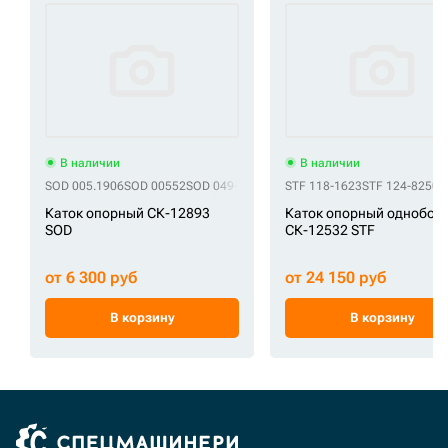
В наличии
В наличии
SOD 005.1906
SOD 00552
SOD 049-120
SOD 1001.00552.00
STF 118-1623
STF 124-8250
SOD 1081-03
S
Каток опорный СК-12893
Каток опорный однобор
SOD
СК-12532 STF
от 6 300 руб
от 24 150 руб
В корзину
В корзину