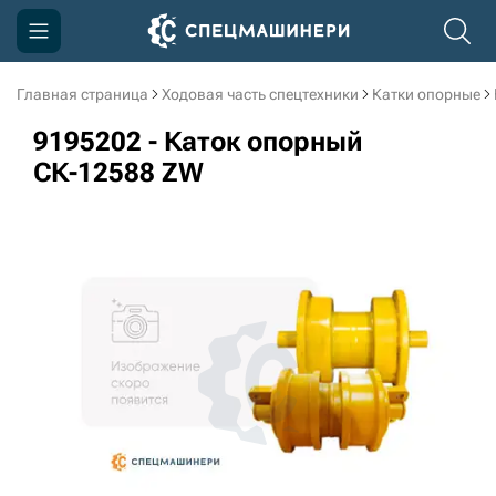
Главная страница
Ходовая часть спецтехники
Катки опорные
Компания
9195202 - Каток опорный
Акции
СК-12588 ZW
Доставка и оплата
Информация
Контакты
3D тур по производству
3D тур по складам
sksale@skdst.ru