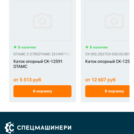
В наличии
В наличии
DTAMC 2-2785
DTAMC 331/49770
DTAMC 5231047
СК 005.2027
DTAMC 5231103
СК 030.03.001
DTAM
С
Каток опорный СК-12591
Каток опорный СК-1254
DTAMC
от 5 513 руб
от 12 607 руб
В корзину
В корзину