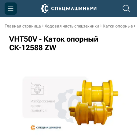
Главная страница
Ходовая часть спецтехники
Катки опорные
Компания
VHT50V - Каток опорный
Акции
СК-12588 ZW
Доставка и оплата
Информация
Контакты
3D тур по производству
3D тур по складам
sksale@skdst.ru