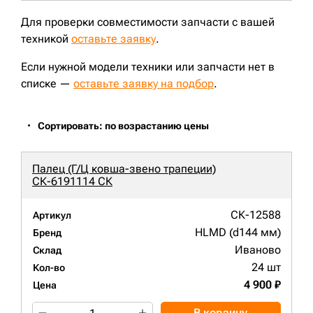
ZX210LC;
ZX180LCN-5G;
ZX250LC-3;
ZX180LC;
EX165;
EX165LC;
ZX240;
EX230LCH-5;
JohnDeere2154D;
Для проверки совместимости запчасти с вашей
EX200LCK-2;
ZX180-3;
ZX240N-3;
ZX180LC-3;
JohnDeere2054;
техникой
оставьте заявку
CLG220LC;
ZX210LC-3;
.
E230LC;
CLG920;
Если нужной модели техники или запчасти нет в
списке —
оставьте заявку на подбор
.
Сортировать: по возрастанию цены
Палец (Г/Ц ковша-звено трапеции)
СК-6191114 СК
СК-12588
Артикул
HLMD (d144 мм)
Бренд
Иваново
Склад
24 шт
Кол-во
4 900 ₽
Цена
В корзину