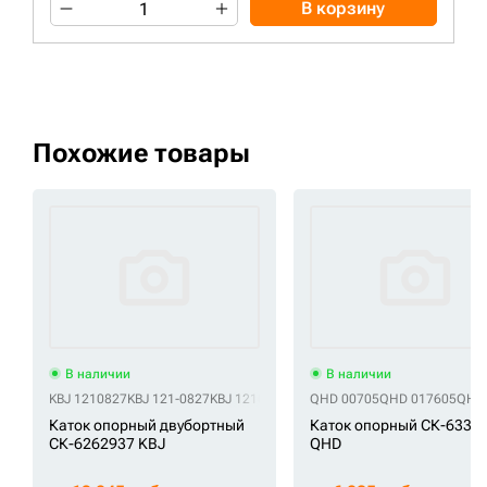
В корзину
Похожие товары
В наличии
В наличии
KBJ 1210827
KBJ 121-0827
KBJ 1210830
KBJ 121-0830
QHD 00705
KBJ 2-2971
QHD 017605
KBJ 31
QHD
Каток опорный двубортный
Каток опорный СК-6331
СК-6262937 KBJ
QHD