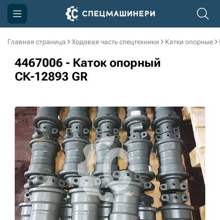
Главная страница
Ходовая часть спецтехники
Катки опорные
Компания
4467006 - Каток опорный
Акции
СК-12893 GR
Доставка и оплата
Информация
Контакты
3D тур по производству
3D тур по складам
sksale@skdst.ru